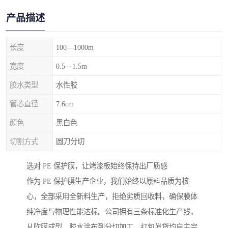
产品描述
长度
100—1000m
宽度
0.5—1.5m
胶水类型
水性胶
管芯直径
7.6cm
颜色
黑白色
切割方式
圆刀分切
选对 PE 保护膜，让烤漆板始终保持出厂质感
作为 PE 保护膜生产企业，我们始终以原料品质为核
心，全部采用全新料生产，拒绝劣质回收料，确保膜体
纯净度与物理性能达标。公司拥有三条标准化生产线，
从吹膜成型、胶水涂布到分切加工、打包发货均自主完