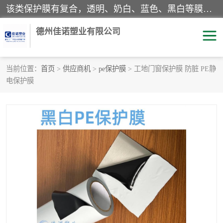
该类保护膜有复合，透明、奶白、蓝色、黑白等膜型。特高粘，高粘，中高粘，中粘，中低粘，低粘等。对于不同的粘力要求有相应的产品相适配。无胶渍残留污染。在较宽的收卷幅度下平整无皱纹，收卷长度大，利于机械化及自动化施工粘贴。为您的产品提供的表面保护解决方案。 产品广泛适用于：铝材、不锈钢、金属、塑料、电子、家电、家具、玻璃、化工材料、装饰材料等。
德州佳诺塑业有限公司
当前位置：
首页
>
供应商机
>
pe保护膜
> 工地门窗保护膜 防脏 PE静
电保护膜
pe保护膜
包装膜
地毯保护膜
家具保护膜
拉伸缠绕膜
透明保护膜
黑白保护膜
乳白保护膜
明蓝保护膜
纯黑保护膜
印字保护膜
彩钢板保护膜