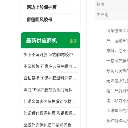
粘度
两边上胶保护膜
生产地
窗缝阻风胶带
山东德州佳
最新供应商机
产、运输全
更多
原料，绝不
撕下不留残胶-室内御寒胶带
一卷保护膜
不留残胶 石家庄pe保护膜价格 塑料薄膜
分切到发货
自粘易撕PE保护膜塑料外壳导光板亚克力板膜操作方便
无论是小批
黑白PE保护膜铝合金门窗多种颜色支持定制生产
程：产前对
均、粘力不
佳诺金属表面保护膜铝型材保护膜不留残胶铝合金窗框保护胶带
佳诺塑业的
佳诺镀锌板保护膜 彩钢板保护pe保护膜
多种特殊助
塑胶外壳保护膜厂家导光板保护膜 铝单板保护膜胶带易撕不留胶