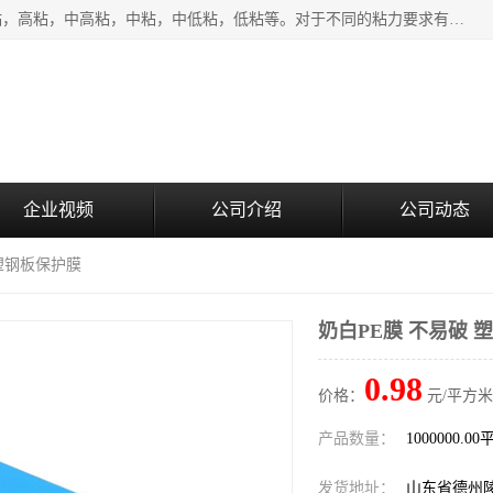
该类保护膜有复合，透明、奶白、蓝色、黑白等膜型。特高粘，高粘，中高粘，中粘，中低粘，低粘等。对于不同的粘力要求有相应的产品相适配。无胶渍残留污染。在较宽的收卷幅度下平整无皱纹，收卷长度大，利于机械化及自动化施工粘贴。为您的产品提供的表面保护解决方案。 产品广泛适用于：铝材、不锈钢、金属、塑料、电子、家电、家具、玻璃、化工材料、装饰材料等。
企业视频
公司介绍
公司动态
 塑钢板保护膜
奶白PE膜 不易破 
0.98
价格：
元/平方米
产品数量：
1000000.0
发货地址：
山东省德州