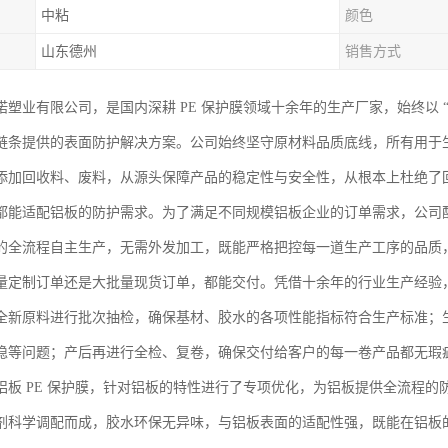
中粘
颜色
山东德州
销售方式
诺塑业有限公司，是国内深耕 PE 保护膜领域十余年的生产厂家，始终以 
链条提供的表面防护解决方案。公司始终坚守原材料品质底线，所有用于生产
添加回收料、废料，从源头保障产品的稳定性与安全性，从根本上杜绝了
都能适配铝板的防护需求。为了满足不同规模铝板企业的订单需求，公司
的全流程自主生产，无需外发加工，既能严格把控每一道生产工序的品质
量定制订单还是大批量现货订单，都能交付。凭借十余年的行业生产经验
全新原料进行批次抽检，确保基材、胶水的各项性能指标符合生产标准；
稳等问题；产后再进行全检、复卷，确保交付给客户的每一卷产品都无瑕
铝板 PE 保护膜，针对铝板的特性进行了专项优化，为铝板提供全流程
剂科学调配而成，胶水环保无异味，与铝板表面的适配性强，既能在铝板