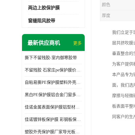
颜色
两边上胶保护膜
厚度
窗缝阻风胶带
我们立足于
最新供应商机
层共挤吹膜
更多
垂直整合的
撕下不留残胶-室内御寒胶带
为客户提供
不留残胶 石家庄pe保护膜价格 塑料薄膜
本产品专为
自粘易撕PE保护膜塑料外壳导光板亚克力板膜操作方便
面，我们选
黑白PE保护膜铝合金门窗多种颜色支持定制生产
摩擦与轻微
板表面平整
佳诺金属表面保护膜铝型材保护膜不留残胶铝合金窗框保护胶带
同客户的生
佳诺镀锌板保护膜 彩钢板保护pe保护膜
塑胶外壳保护膜厂家导光板保护膜 铝单板保护膜胶带易撕不留胶