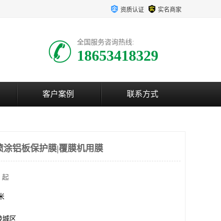
资质认证
实名商家
全国服务咨询热线:
18653418329
客户案例
联系方式
喷涂铝板保护膜|覆膜机用膜
 起
方米
陵城区