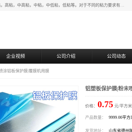
该类保护膜有复合，透明、奶白、蓝色、黑白等膜型。特高粘，高粘，中高粘，中粘，中低粘，低粘等。对于不同的粘力要求有相应的产品相适配。无胶渍残留污染。在较宽的收卷幅度下平整无皱纹，收卷长度大，利于机械化及自动化施工粘贴。为您的产品提供的表面保护解决方案。 产品广泛适用于：铝材、不锈钢、金属、塑料、电子、家电、家具、玻璃、化工材料、装饰材料等。
企业视频
公司介绍
公司动态
末喷涂铝板保护膜|覆膜机用膜
铝塑板保护膜|粉末
0.75
价格：
元/平方米
产品数量：
9999.00平
发货地址：
山东省德州