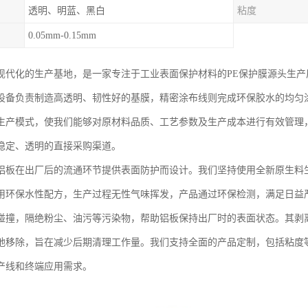
透明、明蓝、黑白
粘度
0.05mm-0.15mm
现代化的生产基地，是一家专注于工业表面保护材料的PE保护膜源头生
设备负责制造高透明、韧性好的基膜，精密涂布线则完成环保胶水的均匀
生产模式，使我们能够对原材料品质、工艺参数及生产成本进行有效管理
稳定、透明的直接采购渠道。
铝板在出厂后的流通环节提供表面防护而设计。我们坚持使用全新原生料
用环保水性配方，生产过程无性气味挥发，产品通过环保检测，满足日益
碰撞，隔绝粉尘、油污等污染物，帮助铝板保持出厂时的表面状态。其剥
地移除，旨在减少后期清理工作量。我们支持全面的产品定制，包括粘度
产线和终端应用需求。