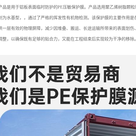
产品是用于铝板表面临时防护的PE压敏保护膜。产品选用聚乙烯树脂颗
剂为水基型，，通过了严格的挥发性有机物检测。该保护膜的主要作用是
供一层有效的物理屏障，减少因堆叠、搬运、长途运输所带来的表面划伤
调整，以确保既有足够的贴合力，又能在工程结束后实现较为干净的移除