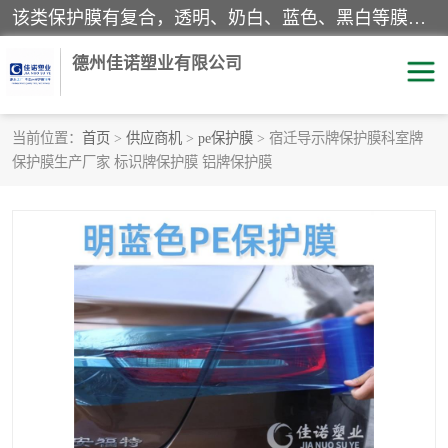
该类保护膜有复合，透明、奶白、蓝色、黑白等膜型。特高粘，高粘，中高粘，中粘，中低粘，低粘等。对于不同的粘力要求有相应的产品相适配。无胶渍残留污染。在较宽的收卷幅度下平整无皱纹，收卷长度大，利于机械化及自动化施工粘贴。为您的产品提供的表面保护解决方案。 产品广泛适用于：铝材、不锈钢、金属、塑料、电子、家电、家具、玻璃、化工材料、装饰材料等。
德州佳诺塑业有限公司
当前位置：
首页
>
供应商机
>
pe保护膜
> 宿迁导示牌保护膜科室牌
保护膜生产厂家 标识牌保护膜 铝牌保护膜
pe保护膜
包装膜
地毯保护膜
家具保护膜
拉伸缠绕膜
透明保护膜
黑白保护膜
乳白保护膜
明蓝保护膜
纯黑保护膜
印字保护膜
彩钢板保护膜