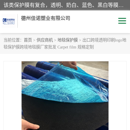
该类保护膜有复合，透明、奶白、蓝色、黑白等膜型。特高粘，高粘，中高粘，中粘，中低粘，低粘等。对于不同的粘力要求有相应的产品相适配。无胶渍残留污染。在较宽的收卷幅度下平整无皱纹，收卷长度大，利于机械化及自动化施工粘贴。为您的产品提供的表面保护解决方案。 产品广泛适用于：铝材、不锈钢、金属、塑料、电子、家电、家具、玻璃、化工材料、装饰材料等。
德州佳诺塑业有限公司
当前位置：
首页
>
供应商机
>
地毯保护膜
> 出口跨境透明印刷logo地
毯保护膜跨境地毯膜厂家批发 Carpet film 规格定制
pe保护膜
包装膜
地毯保护膜
家具保护膜
拉伸缠绕膜
透明保护膜
黑白保护膜
乳白保护膜
明蓝保护膜
纯黑保护膜
印字保护膜
彩钢板保护膜