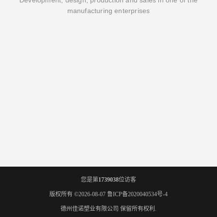
Development, design, production and sales in one of the
manufacturing enterprises
您是第
1739038
位访客
版权所有 ©2026-08-07
鲁ICP备2020040534号-4
德州佳诺塑业有限公司
保留所有权利.