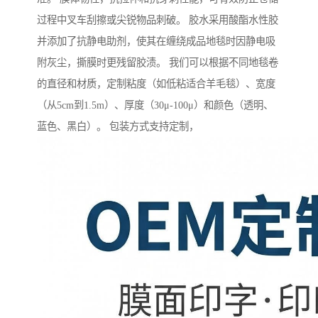
过程中叉车刮擦或尖锐物品刺破。 胶水采用酸酯水性胶
并添加了抗静电助剂，使其在缠绕成品地毯时因静电吸
附灰尘，撕膜时更残留胶渍。 我们可以根据不同地毯卷
的直径和材质，定制粘度（如低粘适合羊毛毯）、宽度
（从5cm到1.5m）、厚度（30μ-100μ）和颜色（透明、
蓝色、黑白）。 包装方式支持定制，