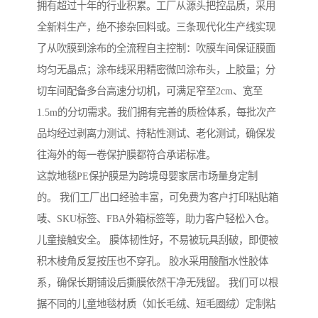
拥有超过十年的行业积累。工厂从源头把控品质，采用
全新料生产，绝不掺杂回料或。三条现代化生产线实现
了从吹膜到涂布的全流程自主控制：吹膜车间保证膜面
均匀无晶点；涂布线采用精密微凹涂布头，上胶量；分
切车间配备多台高速分切机，可满足窄至2cm、宽至
1.5m的分切需求。我们拥有完善的质检体系，每批次产
品均经过剥离力测试、持粘性测试、老化测试，确保发
往海外的每一卷保护膜都符合承诺标准。
这款地毯PE保护膜是为跨境母婴家居市场量身定制
的。 我们工厂出口经验丰富，可免费为客户打印粘贴箱
唛、SKU标签、FBA外箱标签等，助力客户轻松入仓。
儿童接触安全。 膜体韧性好，不易被玩具刮破，即便被
积木棱角反复按压也不穿孔。 胶水采用酸酯水性胶体
系，确保长期铺设后撕膜依然干净无残留。 我们可以根
据不同的儿童地毯材质（如长毛绒、短毛圈绒）定制粘