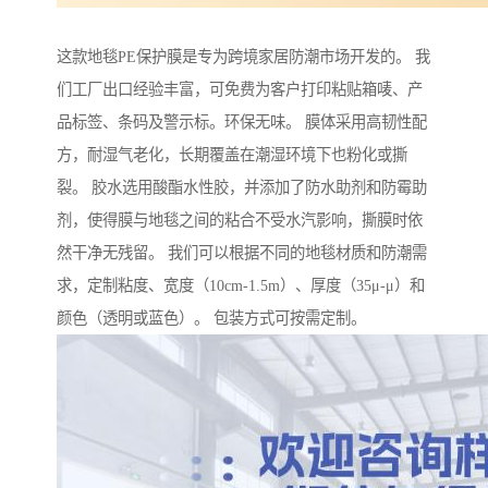
这款地毯PE保护膜是专为跨境家居防潮市场开发的。 我
们工厂出口经验丰富，可免费为客户打印粘贴箱唛、产
品标签、条码及警示标。环保无味。 膜体采用高韧性配
方，耐湿气老化，长期覆盖在潮湿环境下也粉化或撕
裂。 胶水选用酸酯水性胶，并添加了防水助剂和防霉助
剂，使得膜与地毯之间的粘合不受水汽影响，撕膜时依
然干净无残留。 我们可以根据不同的地毯材质和防潮需
求，定制粘度、宽度（10cm-1.5m）、厚度（35μ-μ）和
颜色（透明或蓝色）。 包装方式可按需定制。