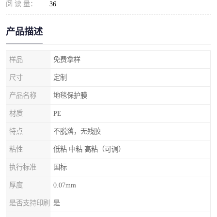
阅 读 量：
36
产品描述
样品
免费拿样
尺寸
定制
产品名称
地毯保护膜
材质
PE
特点
不脱落，无残胶
粘性
低粘 中粘 高粘（可调）
执行标准
国标
厚度
0.07mm
是否支持印刷
是