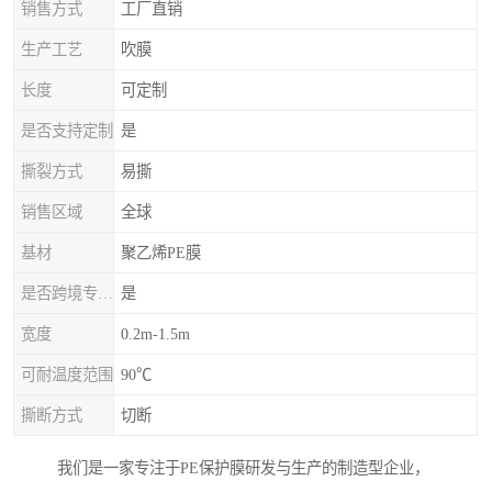
销售方式
工厂直销
生产工艺
吹膜
长度
可定制
是否支持定制
是
撕裂方式
易撕
销售区域
全球
基材
聚乙烯PE膜
是否跨境专供货源
是
宽度
0.2m-1.5m
可耐温度范围
90℃
撕断方式
切断
我们是一家专注于PE保护膜研发与生产的制造型企业，