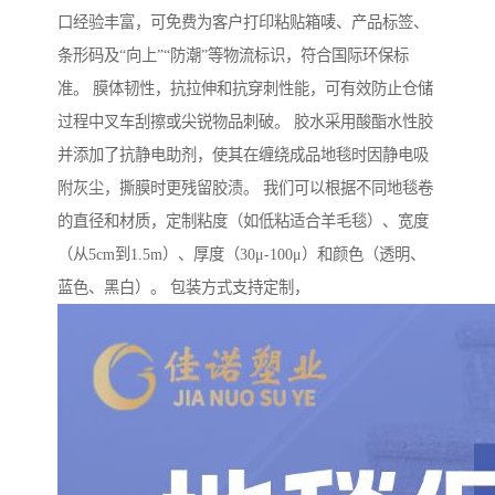
口经验丰富，可免费为客户打印粘贴箱唛、产品标签、
条形码及“向上”“防潮”等物流标识，符合国际环保标
准。 膜体韧性，抗拉伸和抗穿刺性能，可有效防止仓储
过程中叉车刮擦或尖锐物品刺破。 胶水采用酸酯水性胶
并添加了抗静电助剂，使其在缠绕成品地毯时因静电吸
附灰尘，撕膜时更残留胶渍。 我们可以根据不同地毯卷
的直径和材质，定制粘度（如低粘适合羊毛毯）、宽度
（从5cm到1.5m）、厚度（30μ-100μ）和颜色（透明、
蓝色、黑白）。 包装方式支持定制，