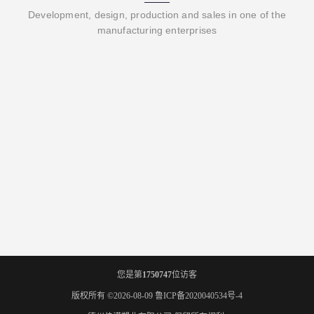
Development, design, production and sales in one of the
manufacturing enterprises
您是第
1750747
位访客
版权所有 ©2026-08-09
鲁ICP备2020040534号-4