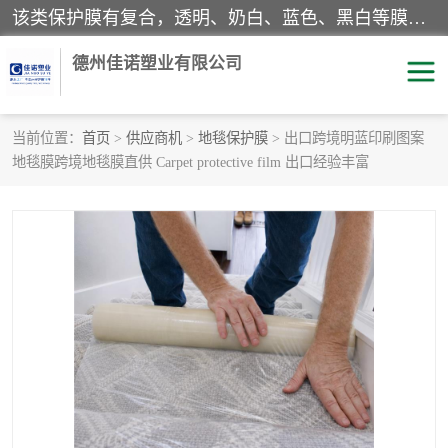
该类保护膜有复合，透明、奶白、蓝色、黑白等膜型。特高粘，高粘，中高粘，中粘，中低粘，低粘等。对于不同的粘力要求有相应的产品相适配。无胶渍残留污染。在较宽的收卷幅度下平整无皱纹，收卷长度大，利于机械化及自动化施工粘贴。为您的产品提供的表面保护解决方案。 产品广泛适用于：铝材、不锈钢、金属、塑料、电子、家电、家具、玻璃、化工材料、装饰材料等。
德州佳诺塑业有限公司
当前位置：
首页
>
供应商机
>
地毯保护膜
> 出口跨境明蓝印刷图案
地毯膜跨境地毯膜直供 Carpet protective film 出口经验丰富
pe保护膜
包装膜
地毯保护膜
家具保护膜
拉伸缠绕膜
透明保护膜
黑白保护膜
乳白保护膜
明蓝保护膜
纯黑保护膜
印字保护膜
彩钢板保护膜