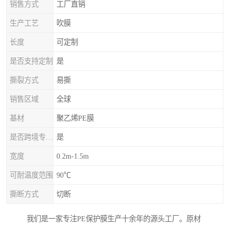
销售方式
工厂直销
生产工艺
吹膜
长度
可定制
是否支持定制
是
撕裂方式
易撕
销售区域
全球
基材
聚乙烯PE膜
是否跨境专供货源
是
宽度
0.2m-1.5m
可耐温度范围
90℃
撕断方式
切断
我们是一家专注PE保护膜生产十余年的源头工厂。原材