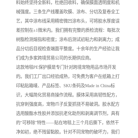
料始终坚持全新料，杜绝回收料，确保膜面透明度和机
械强度。三条生产线覆盖吹膜、涂布、分切及复卷全工
艺，其中涂布线采用精密微凹涂布头，可将胶水厚度误
差控制在±1微米内。我们拥有完整的质检流程：每批次
树脂检测熔指和密度；涂布后测试初粘力和剥离力；成
品分切后目视检查端面平整度。十余年的生产经验让我
们成为多家跨境贸易公司的长期供应商。
这款地毯PE保护膜是专门针对跨境宠物用品市场开发
的。我们工厂出口经验成熟，可免费为客户在纸箱上打
印粘贴箱唛、产品标签、SKU条码及Made in China标
识，大幅简化贸易商操作流程。膜体采用高韧性配方，
抗穿刺强度高，宠物爪子反复抓挠不易破洞。胶水配方
选用酸酯水性胶并添加抗老化助剂和剥离调节剂，具有
的“可移除”特性——贴在地毯上三个月后撕下，依然干
净如初，绝不残留黏胶。针对不同宠物的破坏力，我们