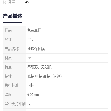
阅 读 量：
45
产品描述
样品
免费拿样
尺寸
定制
产品名称
地毯保护膜
材质
PE
特点
不脱落，无残胶
粘性
低粘 中粘 高粘（可调）
执行标准
国标
厚度
0.07mm
是否支持印刷
是