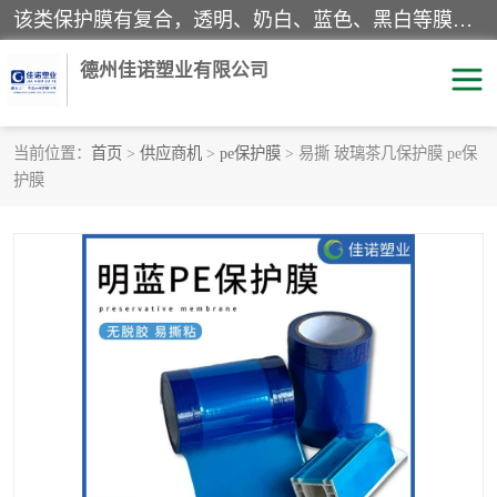
该类保护膜有复合，透明、奶白、蓝色、黑白等膜型。特高粘，高粘，中高粘，中粘，中低粘，低粘等。对于不同的粘力要求有相应的产品相适配。无胶渍残留污染。在较宽的收卷幅度下平整无皱纹，收卷长度大，利于机械化及自动化施工粘贴。为您的产品提供的表面保护解决方案。 产品广泛适用于：铝材、不锈钢、金属、塑料、电子、家电、家具、玻璃、化工材料、装饰材料等。
德州佳诺塑业有限公司
当前位置：
首页
>
供应商机
>
pe保护膜
> 易撕 玻璃茶几保护膜 pe保
护膜
pe保护膜
包装膜
地毯保护膜
家具保护膜
拉伸缠绕膜
透明保护膜
黑白保护膜
乳白保护膜
明蓝保护膜
纯黑保护膜
印字保护膜
彩钢板保护膜