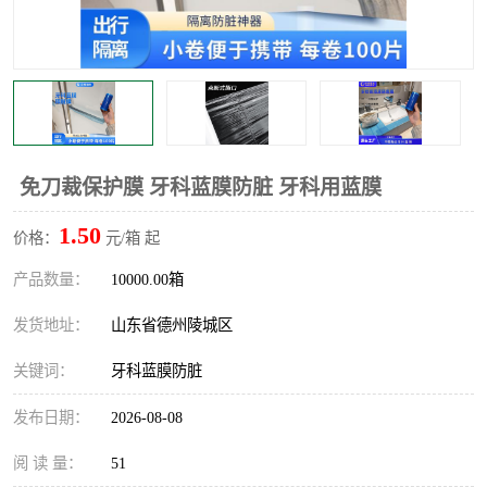
不绣钢板保护膜
两边上胶保护膜
窗缝阻风胶带
铝板保护膜
不锈钢板保护膜
一次性隔离膜
免刀裁保护膜 牙科蓝膜防脏 牙科用蓝膜
1.50
价格：
元/箱 起
产品数量：
10000.00箱
发货地址：
山东省德州陵城区
关键词：
牙科蓝膜防脏
发布日期：
2026-08-08
阅 读 量：
51