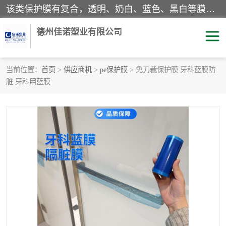
该类保护膜有复合，透明、奶白、蓝色、黑白等膜型。特高粘，高粘，中高粘，中粘，中低粘，低粘等。对于不同的粘力要求有相应的产品相适配。无胶渍残留污染。在较宽的收卷幅度下平整无皱纹，收卷长度大，利于机械化及自动化施工粘贴。为您的产品提供的表面保护解决方案。 产品广泛适用于：铝材、不锈钢、金属、塑料、电子、家电、家具、玻璃、化工材料、装饰材料等。
德州佳诺塑业有限公司
当前位置：
首页
>
供应商机
>
pe保护膜
> 免刀裁保护膜 牙科蓝膜防
脏 牙科用蓝膜
pe保护膜
包装膜
地毯保护膜
家具保护膜
拉伸缠绕膜
透明保护膜
黑白保护膜
乳白保护膜
明蓝保护膜
纯黑保护膜
印字保护膜
彩钢板保护膜