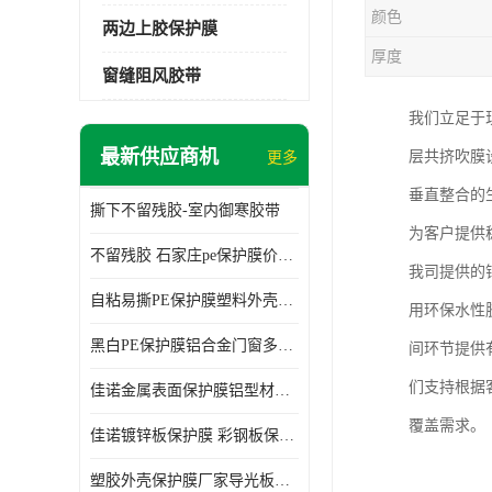
颜色
两边上胶保护膜
厚度
窗缝阻风胶带
我们立足于
最新供应商机
层共挤吹膜
更多
垂直整合的
撕下不留残胶-室内御寒胶带
为客户提供
不留残胶 石家庄pe保护膜价格 塑料薄膜
我司提供的
自粘易撕PE保护膜塑料外壳导光板亚克力板膜操作方便
用环保水性
黑白PE保护膜铝合金门窗多种颜色支持定制生产
间环节提供
们支持根据
佳诺金属表面保护膜铝型材保护膜不留残胶铝合金窗框保护胶带
覆盖需求。
佳诺镀锌板保护膜 彩钢板保护pe保护膜
塑胶外壳保护膜厂家导光板保护膜 铝单板保护膜胶带易撕不留胶