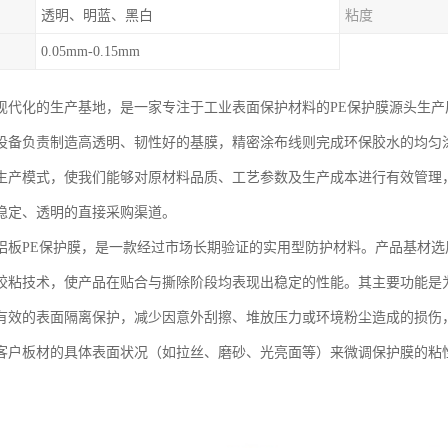
透明、明蓝、黑白
粘度
0.05mm-0.15mm
现代化的生产基地，是一家专注于工业表面保护材料的PE保护膜源头生
设备负责制造高透明、韧性好的基膜，精密涂布线则完成环保胶水的均匀
生产模式，使我们能够对原材料品质、工艺参数及生产成本进行有效管理
稳定、透明的直接采购渠道。
铝板PE保护膜，是一款经过市场长期验证的实用型防护材料。产品基材
胶粘技术，使产品在贴合与撕除阶段均表现出稳定的性能。其主要功能是
有效的表面隔离保护，减少因意外刮擦、堆放压力或环境粉尘造成的损伤
客户板材的具体表面状况（如拉丝、磨砂、光亮面等）来微调保护膜的粘