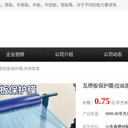
该类保护膜有复合，透明、奶白、蓝色、黑白等膜型。特高粘，高粘，中高粘，中粘，中低粘，低粘等。对于不同的粘力要求有相应的产品相适配。无胶渍残留污染。在较宽的收卷幅度下平整无皱纹，收卷长度大，利于机械化及自动化施工粘贴。为您的产品提供的表面保护解决方案。 产品广泛适用于：铝材、不锈钢、金属、塑料、电子、家电、家具、玻璃、化工材料、装饰材料等。
企业视频
公司介绍
公司动态
丝原色板保护膜|多种厚度
瓦楞板保护膜|拉丝
0.75
价格：
元/平方米
产品数量：
9999.00平
发货地址：
山东省德州