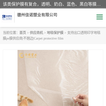
该类保护膜有复合，透明、奶白、蓝色、黑白等膜型。特高粘，高粘，中高粘，中粘，中低粘，低粘等。对于不同的粘力要求有相应的产品相适配。无胶渍残留污染。在较宽的收卷幅度下平整无皱纹，收卷长度大，利于机械化及自动化施工粘贴。为您的产品提供的表面保护解决方案。 产品广泛适用于：铝材、不锈钢、金属、塑料、电子、家电、家具、玻璃、化工材料、装饰材料等。
德州佳诺塑业有限公司
当前位置：
首页
>
供应商机
>
地毯保护膜
> 支持出口透明印字地毯
膜pe膜供应商|不翘边|Carpet protective film
pe保护膜
包装膜
地毯保护膜
家具保护膜
拉伸缠绕膜
透明保护膜
黑白保护膜
乳白保护膜
明蓝保护膜
纯黑保护膜
印字保护膜
彩钢板保护膜