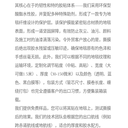
其核心在于的韧性和特的胶粘体系——我们采用环保型
酸酯水性胶，并复配多种特殊助剂，形成了一款专为地
毯纤维设计的保护层。该保护膜能紧密贴合材质的地毯
表面，形成一道坚固屏障，有效防止灰尘、油污、颜料
及施工时的油漆滴落污染。令外贸客户放心的是，撕膜
后绝出现胶水残留或压敏印迹，确保地毯原有的色泽和
手感丝毫无损。此外，我们可以根据不同的地毯纹理和
运输环境，定制化调节粘度（中粘、高粘）、宽度（大
可做1.5米）、厚度（30-150微米）以及颜色（透明、蓝
色、黑白膜等），包装方式（管芯尺寸、膜卷长度、缠
绕打包）也完全遵循客户的出口习惯，方便集装箱装
载。
我们提供免费样品，您可以将其贴在地毯上，测试撕膜
后的效果。我们的技术团队会根据您的出口航线（例如
跨赤道航线或地航线），适合的厚度和胶水配方。