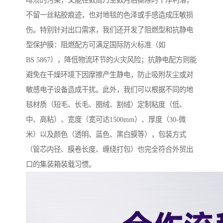
啡渍的污染，又能在数周乃至数月后撕除时干净利落，
不留一丝粘胶痕迹，也对地毯的色泽或手感造成压敏损
伤。特别针对出口需求，我们还开发了阻燃型和抗静电
型保护膜：阻燃配方可满足国际防火标准（如
BS 5867），降低物流环节的火灾风险；抗静电配方则能
避免在干燥环境下因摩擦产生静电，防止吸附灰尘或对
敏感电子设备造成干扰。此外，我们可以根据不同的地
毯材质（短毛、长毛、圈绒、割绒）定制粘度（低、
中、高粘）、宽度（宽可达1500mm）、厚度（30-微
米）以及颜色（透明、蓝色、黑白膜等），包装方式
（管芯内径、膜卷长度、缠绕打包）也完全符合外贸出
口的集装箱装载习惯。