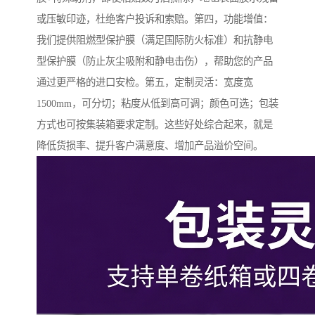
或压敏印迹，杜绝客户投诉和索赔。第四，功能增值：
我们提供阻燃型保护膜（满足国际防火标准）和抗静电
型保护膜（防止灰尘吸附和静电击伤），帮助您的产品
通过更严格的进口安检。第五，定制灵活：宽度宽
1500mm，可分切；粘度从低到高可调；颜色可选；包装
方式也可按集装箱要求定制。这些好处综合起来，就是
降低货损率、提升客户满意度、增加产品溢价空间。