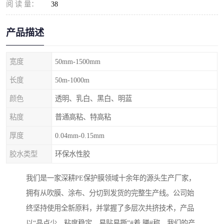
阅 读 量：
38
产品描述
宽度
50mm-1500mm
长度
50m-1000m
颜色
透明、乳白、黑白、明蓝
粘度
普通高粘、特高粘
厚度
0.04mm-0.15mm
胶水类型
环保水性胶
我们是一家深耕PE保护膜领域十余年的源头生产厂家，
拥有从吹膜、涂布、分切到发货的完整生产线。公司始
终坚持使用全新原料，并掌握了多层次共挤技术，产品
以“晶点少、粘度稳定、易贴易撕”#着,曦#称。我们的产