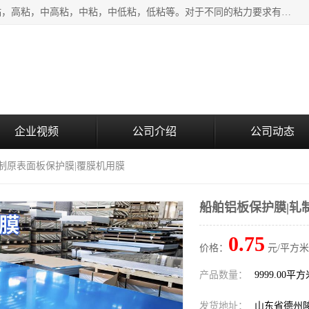
该类保护膜有复合，透明、奶白、蓝色、黑白等膜型。特高粘，高粘，中高粘，中粘，中低粘，低粘等。对于不同的粘力要求有相应的产品相适配。无胶渍残留污染。在较宽的收卷幅度下平整无皱纹，收卷长度大，利于机械化及自动化施工粘贴。为您的产品提供的表面保护解决方案。 产品广泛适用于：铝材、不锈钢、金属、塑料、电子、家电、家具、玻璃、化工材料、装饰材料等。
企业视频
公司介绍
公司动态
轧制原表面板保护膜|覆膜机用膜
船舶铝板保护膜|轧
0.75
价格：
元/平方米
产品数量：
9999.00平
发货地址：
山东省德州