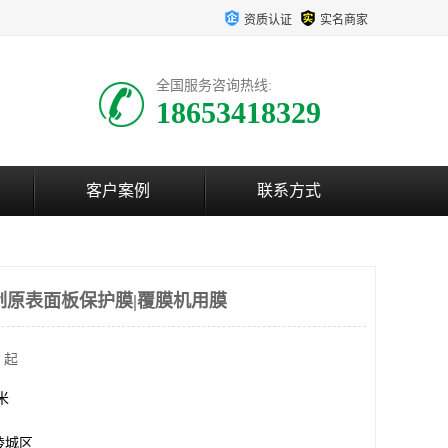
资质认证
实名商家
全国服务咨询热线:
18653418329
客户案例
联系方式
制原表面板保护膜|覆膜机用膜
 起
方米
陵城区