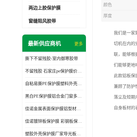
颜色
两边上胶保护膜
厚度
窗缝阻风胶带
我们是一家
最新供应商机
切机在内的
更多
联，能够根
撕下不留残胶-室内御寒胶带
们能够更地
不留残胶 石家庄pe保护膜价格 塑料薄膜
此款铝板保
自粘易撕PE保护膜塑料外壳导光板亚克力板膜操作方便
兼顾了防护
黑白PE保护膜铝合金门窗多种颜色支持定制生产
落尘及短期
自身板材的
佳诺金属表面保护膜铝型材保护膜不留残胶铝合金窗框保护胶带
佳诺镀锌板保护膜 彩钢板保护pe保护膜
塑胶外壳保护膜厂家导光板保护膜 铝单板保护膜胶带易撕不留胶