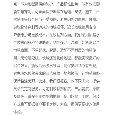
点，能为地毯提供的防护。产品韧性出色，能有效抵御
撕裂与穿刺，可全面保护地毯在运输、安装、施工、日
常使用等各个环节不受损伤，避免因外力摩擦、碰撞、
尖锐物体穿刺等造成的地毯损坏，延长地毯使用寿命，
降低维护与更换成本。在胶黏剂方面，我们采用酸酯水
性胶搭配多种特殊助剂，粘性强劲且温和，能紧密贴合
地毯表面，不易起翘、脱落，适配不同材质的地毯使
用，无论是短绒、长绒还是化纤地毯，都能实现良好的
贴合效果。撕膜后无胶水残留，能保护地毯原有外观，
避免胶水残留带来的清洁麻烦与地毯损伤，让地毯始终
保持整洁美观。此外，我们根据客户的不同需求，提供
灵活的定制服务，可定制胶黏剂粘度、产品宽度、厚度
及颜色，适配不同类型的地毯与使用场景；同时，包装
方式也可根据客户要求定制，为客户提供更便捷的使用
体验。