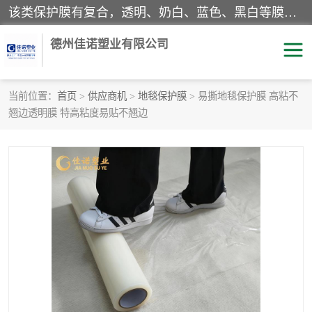
该类保护膜有复合，透明、奶白、蓝色、黑白等膜型。特高粘，高粘，中高粘，中粘，中低粘，低粘等。对于不同的粘力要求有相应的产品相适配。无胶渍残留污染。在较宽的收卷幅度下平整无皱纹，收卷长度大，利于机械化及自动化施工粘贴。为您的产品提供的表面保护解决方案。 产品广泛适用于：铝材、不锈钢、金属、塑料、电子、家电、家具、玻璃、化工材料、装饰材料等。
德州佳诺塑业有限公司
当前位置：
首页
>
供应商机
>
地毯保护膜
> 易撕地毯保护膜 高粘不
翘边透明膜 特高粘度易贴不翘边
pe保护膜
包装膜
地毯保护膜
家具保护膜
拉伸缠绕膜
透明保护膜
黑白保护膜
乳白保护膜
明蓝保护膜
纯黑保护膜
印字保护膜
彩钢板保护膜