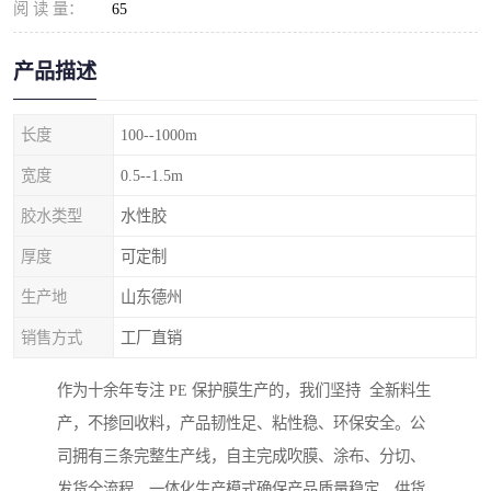
阅 读 量：
65
产品描述
长度
100--1000m
宽度
0.5--1.5m
胶水类型
水性胶
厚度
可定制
生产地
山东德州
销售方式
工厂直销
作为十余年专注 PE 保护膜生产的，我们坚持 全新料生
产，不掺回收料，产品韧性足、粘性稳、环保安全。公
司拥有三条完整生产线，自主完成吹膜、涂布、分切、
发货全流程，一体化生产模式确保产品质量稳定、供货