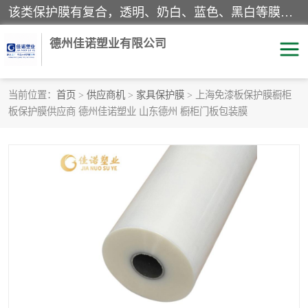
该类保护膜有复合，透明、奶白、蓝色、黑白等膜型。特高粘，高粘，中高粘，中粘，中低粘，低粘等。对于不同的粘力要求有相应的产品相适配。无胶渍残留污染。在较宽的收卷幅度下平整无皱纹，收卷长度大，利于机械化及自动化施工粘贴。为您的产品提供的表面保护解决方案。 产品广泛适用于：铝材、不锈钢、金属、塑料、电子、家电、家具、玻璃、化工材料、装饰材料等。
德州佳诺塑业有限公司
当前位置：
首页
>
供应商机
>
家具保护膜
> 上海免漆板保护膜橱柜
板保护膜供应商 德州佳诺塑业 山东德州 橱柜门板包装膜
pe保护膜
包装膜
地毯保护膜
家具保护膜
拉伸缠绕膜
透明保护膜
黑白保护膜
乳白保护膜
明蓝保护膜
纯黑保护膜
印字保护膜
彩钢板保护膜