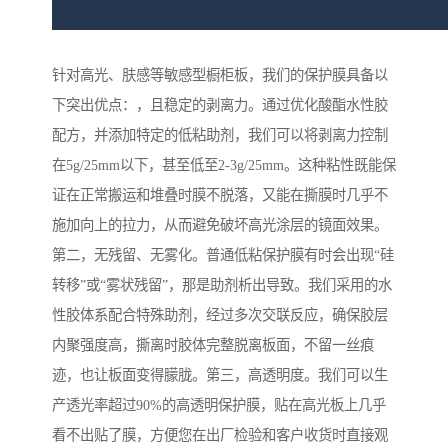
针对高光、肤感等敏感型橱柜板，我们的保护膜具备以
下突出优点：，且稳定的剥离力。通过优化酸酯水性胶
配方，并添加特定的低粘助剂，我们可以将剥离力控制
在5g/25mm以下，甚至低至2-3g/25mm。这种粘性既能保
证在正常搬运和堆叠时膜不脱落，又能在撕膜时几乎不
施加向上的拉力，从而避免破坏高光涂层的镜面效果。
第二，无残留、无雾化。普通低粘保护膜有时会出现“硅
转移”或“雾状残留”，那是助剂析出导致。我们采用的水
性胶体系配合特殊助剂，经过多次交联反应，确保胶层
内聚强度高，撕离时胶体完整脱离板面，不留一丝痕
迹，也让板面变得朦胧。第三，高透明度。我们可以生
产透光率超过90%的高透明保护膜，贴在高光板上几乎
看不出贴了膜，方便您在出厂检验和客户收货时直接观