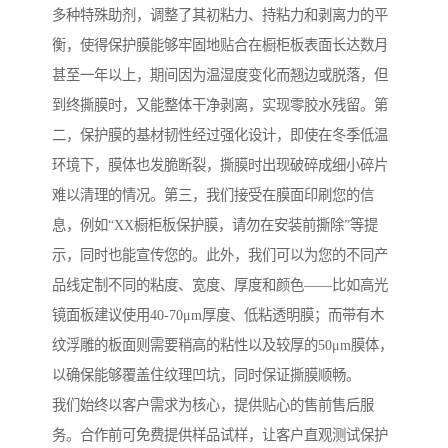
多种特殊助剂，调整了其初粘力、持粘力和剥离力的平
衡，使得保护膜能够牢固地贴合在橱柜板表面长达数月
甚至一年以上，期间因为温湿度变化而翘边或脱落，但
到终撕膜时，又能整体干净剥离，实现零胶水残留。第
二，保护膜的基材韧性经过强化设计，即使在冬季低温
环境下，膜体也发脆断裂，撕膜时出现破碎成细小碎片
难以清理的情况。第三，我们接受在膜面印刷您的信
息，例如“XX橱柜板保护膜，请勿在安装前撕除”等提
示，同时也能宣传您的。此外，我们可以为您的不同产
品线定制不同的粘度、宽度、厚度和颜色——比如高光
镜面板建议使用40-70μm厚度、低粘透明膜；而带有木
纹浮雕的板面则需要稍高的粘性以及较厚的50μm膜体，
以确保能够覆盖住纹理凹坑，同时保证撕膜顺畅。
我们始终以客户需求为核心，提供贴心的售前售后服
务。合作前可免费提供样品试样，让客户直观测试保护