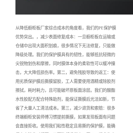
从降低橱柜板厂家综合成本的角度看，我们的PE保护膜
优势突出。，减少表面修复成本：一旦橱柜板在运输或
仓储中出现大面积划痕，很多情况下无法修复，只能做
降级处理。我们的保护膜具有的韧性，能够抵抗轻微的
尖锐物划伤和摩擦，同时膜体本身的柔软性可以缓冲撞
击，大大降低损伤率。第二，避免残胶导致的返工：使
用劣质保护膜后撕膜留胶，工人需要使用酒精或除胶剂
擦拭，耗时耗力，且可能破坏原板面涂层。我们的酸酯
水性胶配方配合特殊助剂，能保证撕膜后光洁如新，节
省了大量人工清洁成本。第三，减少退货和索赔：很多
终端橱柜安装师傅习惯提前撕膜，如果发现板面有问题
会直接拒收。使用我们粘性稳定且易撕的保护膜，能确