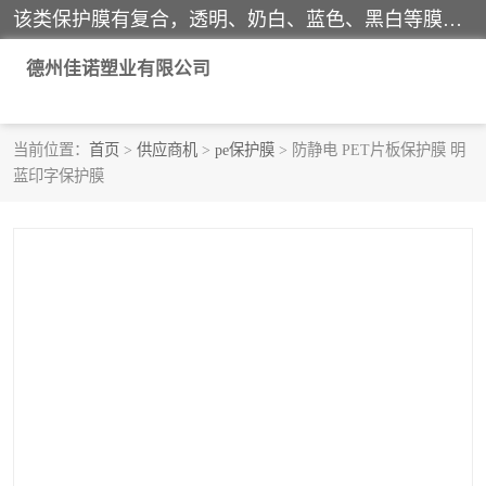
该类保护膜有复合，透明、奶白、蓝色、黑白等膜型。特高粘，高粘，中高粘，中粘，中低粘，低粘等。对于不同的粘力要求有相应的产品相适配。无胶渍残留污染。在较宽的收卷幅度下平整无皱纹，收卷长度大，利于机械化及自动化施工粘贴。为您的产品提供的表面保护解决方案。 产品广泛适用于：铝材、不锈钢、金属、塑料、电子、家电、家具、玻璃、化工材料、装饰材料等。
德州佳诺塑业有限公司
当前位置：
首页
>
供应商机
>
pe保护膜
> 防静电 PET片板保护膜 明
蓝印字保护膜