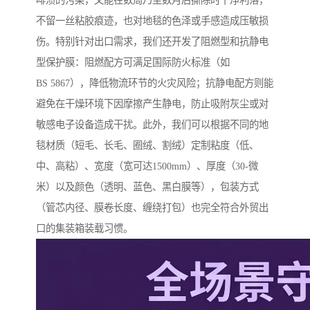
啡渍的污染，又能在数周乃至数月后撕除时干净利落，
不留一丝粘胶痕迹，也对地毯的色泽或手感造成压敏损
伤。特别针对出口需求，我们还开发了阻燃型和抗静电
型保护膜：阻燃配方可满足国际防火标准（如
BS 5867），降低物流环节的火灾风险；抗静电配方则能
避免在干燥环境下因摩擦产生静电，防止吸附灰尘或对
敏感电子设备造成干扰。此外，我们可以根据不同的地
毯材质（短毛、长毛、圈绒、割绒）定制粘度（低、
中、高粘）、宽度（宽可达1500mm）、厚度（30-微
米）以及颜色（透明、蓝色、黑白膜等），包装方式
（管芯内径、膜卷长度、缠绕打包）也完全符合外贸出
口的集装箱装载习惯。