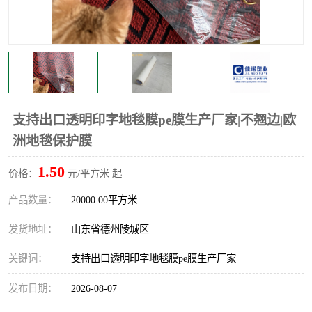
不绣钢板保护膜
两边上胶保护膜
窗缝阻风胶带
铝板保护膜
不锈钢板保护膜
一次性隔离膜
支持出口透明印字地毯膜pe膜生产厂家|不翘边|欧
洲地毯保护膜
1.50
价格：
元/平方米 起
产品数量：
20000.00平方米
发货地址：
山东省德州陵城区
关键词：
支持出口透明印字地毯膜pe膜生产厂家
发布日期：
2026-08-07