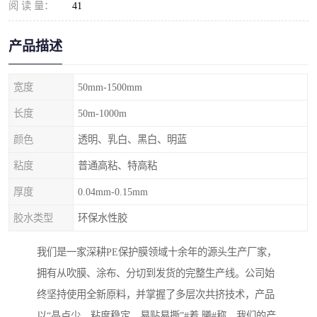
阅 读 量：
41
产品描述
宽度
50mm-1500mm
长度
50m-1000m
颜色
透明、乳白、黑白、明蓝
粘度
普通高粘、特高粘
厚度
0.04mm-0.15mm
胶水类型
环保水性胶
我们是一家深耕PE保护膜领域十余年的源头生产厂家，
拥有从吹膜、涂布、分切到发货的完整生产线。公司始
终坚持使用全新原料，并掌握了多层次共挤技术，产品
以“晶点少、粘度稳定、易贴易撕”#着,曦#称。我们的产