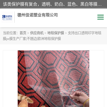
该类保护膜有复合，透明、奶白、蓝色、黑白等膜型。特高粘，高粘，中高粘，中粘，中低粘，低粘等。对于不同的粘力要求有相应的产品相适配。无胶渍残留污染。在较宽的收卷幅度下平整无皱纹，收卷长度大，利于机械化及自动化施工粘贴。为您的产品提供的表面保护解决方案。 产品广泛适用于：铝材、不锈钢、金属、塑料、电子、家电、家具、玻璃、化工材料、装饰材料等。
德州佳诺塑业有限公司
当前位置：
首页
>
供应商机
>
地毯保护膜
> 支持出口透明印字地毯
膜pe膜生产厂家|不翘边|欧洲地毯保护膜
pe保护膜
包装膜
地毯保护膜
家具保护膜
拉伸缠绕膜
透明保护膜
黑白保护膜
乳白保护膜
明蓝保护膜
纯黑保护膜
印字保护膜
彩钢板保护膜