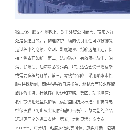
将PE保护膜贴在地毯上，对于外贸公司而言，带来的好
处是多维度的。，物理防护：膜的优良韧性可以抵御搬
运过程中的刮擦、穿刺、鞋底泥沙、纸箱边角压迫，保
持地毯表面如新。第二，洁净防护：有效阻挡灰尘、油
污、咖啡渍、油漆滴落等污染，特别适合仓储环境复杂
或需要多程的订单。第三，零残留保障：采用酸酯水性
胶+特殊助剂，即使粘贴数月后撕除，地毯表面胶水残留
或压敏印迹，杜绝客户投诉和索赔。第四，功能增值：
我们提供阻燃型保护膜（满足国际防火标准）和抗静电
型保护膜（防止灰尘吸附和静电击伤），帮助您的产品
通过更严格的进口安检。第五，定制灵活：宽度宽
1500mm，可分切；粘度从低到高可调；颜色可选；包装