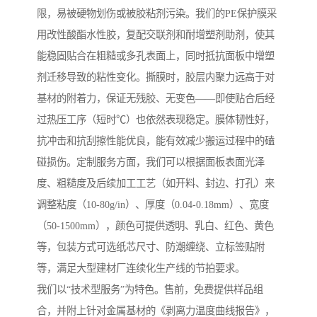
限，易被硬物划伤或被胶粘剂污染。我们的PE保护膜采
用改性酸酯水性胶，复配交联剂和耐增塑剂助剂，使其
能稳固贴合在粗糙或多孔表面上，同时抵抗面板中增塑
剂迁移导致的粘性变化。撕膜时，胶层内聚力远高于对
基材的附着力，保证无残胶、无变色——即使贴合后经
过热压工序（短时℃）也依然表现稳定。膜体韧性好，
抗冲击和抗刮擦性能优良，能有效减少搬运过程中的磕
碰损伤。定制服务方面，我们可以根据面板表面光泽
度、粗糙度及后续加工工艺（如开料、封边、打孔）来
调整粘度（10-80g/in）、厚度（0.04-0.18mm）、宽度
（50-1500mm），颜色可提供透明、乳白、红色、黄色
等，包装方式可选纸芯尺寸、防潮缠绕、立标签贴附
等，满足大型建材厂连续化生产线的节拍要求。
我们以“技术型服务”为特色。售前，免费提供样品组
合，并附上针对金属基材的《剥离力温度曲线报告》，