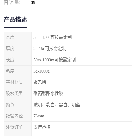
阅 读 量：
39
产品描述
宽度
5cm-150c可按需定制
厚度
2c-15c可按需定制
长度
50m-1000m可按需定制
粘度
5g-1000g
基材材质
聚乙烯
胶水类型
聚丙酸酯水性胶
颜色
透明、乳白、黑白、明蓝
纸管内径
76mm
外贸订单
支持承接