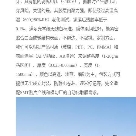
计，具有低的剥离电压（≤100V），撕膜时产生静电击
穿风险。关键的是，其胶层内聚力强，即使经过高温高
湿（60℃/90%RH）老化测试，撕膜后残胶率低于
0.1%，满足光学级无残留标准。膜体柔韧性好，能紧密
贴合曲面或微结构表面，不翘边、不起拱。定制方面，
我们可以根据产品材质（玻璃、PET、PC、PMMA）和
表面涂层（AF防指纹、AR增透）来调整粘度（1-20g/in
粘区间）、厚度（0.025-0.08mm）、宽度（1-
1500mm），颜色以高透、淡蓝、磨砂为主，包装方式可
提供无尘袋立封装、防静电卷芯、逐米标记等，完全适
配SMT贴片产线和模切厂的自动化取膜需求。