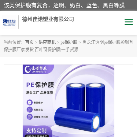
该类保护膜有复合，透明、奶白、蓝色、黑白等膜型。特高粘，高粘，中高粘，中粘，中低粘，低粘等。对于不同的粘力要求有相应的产品相适配。无胶渍残留污染。在较宽的收卷幅度下平整无皱纹，收卷长度大，利于机械化及自动化施工粘贴。为您的产品提供的表面保护解决方案。 产品广泛适用于：铝材、不锈钢、金属、塑料、电子、家电、家具、玻璃、化工材料、装饰材料等。
德州佳诺塑业有限公司
当前位置：
首页
>
供应商机
>
pe保护膜
> 黑龙江透明pe保护膜彩钢瓦
保护膜厂家发货|百叶窗保护膜|一手货源
pe保护膜
包装膜
地毯保护膜
家具保护膜
拉伸缠绕膜
透明保护膜
黑白保护膜
乳白保护膜
明蓝保护膜
纯黑保护膜
印字保护膜
彩钢板保护膜