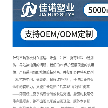
针对不锈钢板材在搬运、堆叠、冲压、折弯过程中易划
伤、易沾染油污的问题，我们的PE保护膜展现出的实用
性。产品采用酸酯水性胶粘体系，并复配多种特殊助剂
（如抗静电剂、交联剂、耐候改性剂），使胶层既具有
适中的初粘力，又能在长期贴合后实现“零残留”剥离
——即便经过夏季高温仓储或长途海运，撕膜时胶层仍
能完整脱离，绝不出现鬼影或白雾现象。膜体本身韧