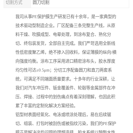
切割方式
圆刀切割
我司从事PE保护膜生产研发已有十余年，是一家典型的
技术驱动型制造企业。厂区配备三条完整生产线，从原
料干燥、吹膜成型、电晕处理，到涂布复合、熟化分
切、终包装发货，全部自主完成。我们严苛选用全新线
性低密度聚乙烯，绝不掺入回收料，保证薄膜的纵向/横
向强度均衡。涂布工序采用进口精密涂布头，胶水厚度
均匀性可达±0.5μm；分切工序配备圆刀和直刀两套系
统，可满足不同端面质量要求。十多年的行业深耕，让
我们对汽车冲压件、钣金覆盖件、轮毂等金属部件在冲
压、焊接、过程中的划伤痛点有着深刻理解，也因此积
累了丰富的定制化解决方案经验。
铝型材表面经氧化、电泳或喷涂处理后，易在后续锯
切、组装、打包时被刮伤或被指纹污染，我们的PE保护
膜正是解决这些问题的理想选择。胶水系统以酸酯水性