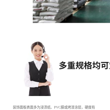
装饰面板表面多为浸渍纸、PVC膜或烤漆涂层，硬度有