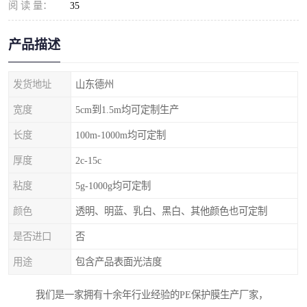
阅 读 量：
35
产品描述
发货地址
山东德州
宽度
5cm到1.5m均可定制生产
长度
100m-1000m均可定制
厚度
2c-15c
粘度
5g-1000g均可定制
颜色
透明、明蓝、乳白、黑白、其他颜色也可定制
是否进口
否
用途
包含产品表面光洁度
我们是一家拥有十余年行业经验的PE保护膜生产厂家，