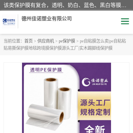
该类保护膜有复合，透明、奶白、蓝色、黑白等膜型。特高粘，高粘，中高粘，中粘，中低粘，低粘等。对于不同的粘力要求有相应的产品相适配。无胶渍残留污染。在较宽的收卷幅度下平整无皱纹，收卷长度大，利于机械化及自动化施工粘贴。为您的产品提供的表面保护解决方案。 产品广泛适用于：铝材、不锈钢、金属、塑料、电子、家电、家具、玻璃、化工材料、装饰材料等。
德州佳诺塑业有限公司
当前位置：
首页
>
供应商机
>
pe保护膜
> pe自粘膜怎么卖|pe自粘粘
贴易撕保护膜地毯跨境膜保护膜源头工厂|实木踢脚线保护膜
pe保护膜
包装膜
地毯保护膜
家具保护膜
拉伸缠绕膜
透明保护膜
黑白保护膜
乳白保护膜
明蓝保护膜
纯黑保护膜
印字保护膜
彩钢板保护膜