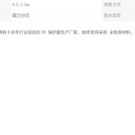
0.5--1.5m
销售方式
圆刀分切
胶水类型
拥有十余年行业经验的 PE 保护膜生产厂家，始终坚持采用 全新原材料
化生产线，覆盖吹膜、涂布、分切、包装全流程自主生产，每一道工序都
我们建立了完整的产前产后质检流程，产前检测原材料纯度、厚度均匀性
指标进行全面检测，确保每一卷出厂的保护膜都能为户外铝单板提供可靠
板 PE 保护膜，核心优势在于无残胶与强防护双重特性。产品采用水性
能适应 - 20℃至 60℃的常规环境，更能在撕除时完全不残留胶渍，避
精饰铝单板。同时，产品韧性，抗刮擦、抗冲击能力突出，可有效阻隔灰
铝单板使用寿命。在定制化方面，我们支持粘度、宽度、厚度、颜色全维
墙铝单板还是室内装饰板，都能匹配不同场景的保护需求。