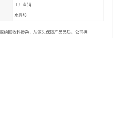
工厂直销
水性胶
，拒绝回收料掺杂，从源头保障产品品质。公司拥
严格按照行业标准执行，确保产品性能稳定。在质
，产中监控工艺参数，产后针对粘性、耐候性、耐
保护。
胶配方，搭配多种特殊助剂，不仅具备良好的耐温性
免对铝单板表面涂层造成二次污染，尤其适合高光、镜
尘、水分、酸碱物质对铝单板的侵蚀，表面氧化与
度定制，包装方式也可根据客户需求灵活调整，无