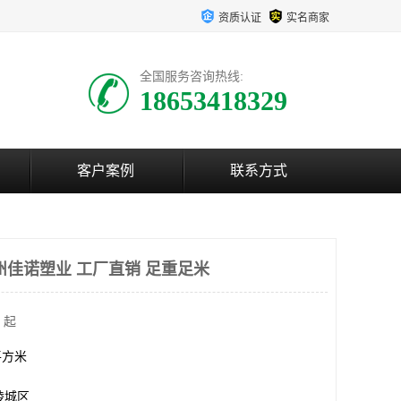
资质认证
实名商家
全国服务咨询热线:
18653418329
客户案例
联系方式
州佳诺塑业 工厂直销 足重足米
 起
0平方米
陵城区