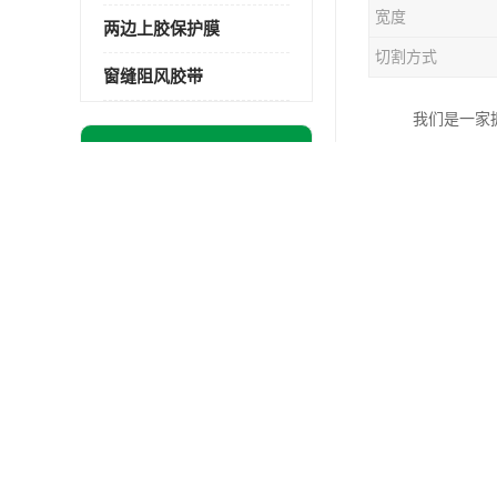
宽度
两边上胶保护膜
切割方式
窗缝阻风胶带
我们是一家
最新供应商机
有三条标准
更多
检体系上，
撕下不留残胶-室内御寒胶带
刮性等关键
不留残胶 石家庄pe保护膜价格 塑料薄膜
我们的铝单
自粘易撕PE保护膜塑料外壳导光板亚克力板膜操作方便
与耐候性，
黑白PE保护膜铝合金门窗多种颜色支持定制生产
面、拉丝等
老化，延长
佳诺金属表面保护膜铝型材保护膜不留残胶铝合金窗框保护胶带
论是户外幕
佳诺镀锌板保护膜 彩钢板保护pe保护膜
塑胶外壳保护膜厂家导光板保护膜 铝单板保护膜胶带易撕不留胶