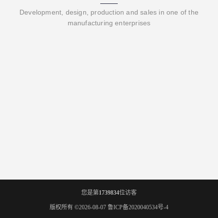
Development, design, production and sales in one of the
manufacturing enterprises
您是第
1739834
位访客
版权所有 ©2026-08-07
鲁ICP备2020040534号-4