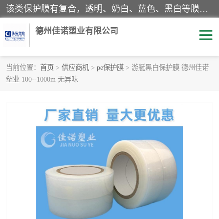
该类保护膜有复合，透明、奶白、蓝色、黑白等膜型。特高粘，高粘，中高粘，中粘，中低粘，低粘等。对于不同的粘力要求有相应的产品相适配。无胶渍残留污染。在较宽的收卷幅度下平整无皱纹，收卷长度大，利于机械化及自动化施工粘贴。为您的产品提供的表面保护解决方案。 产品广泛适用于：铝材、不锈钢、金属、塑料、电子、家电、家具、玻璃、化工材料、装饰材料等。
德州佳诺塑业有限公司
当前位置：
首页
>
供应商机
>
pe保护膜
> 游艇黑白保护膜 德州佳诺
塑业 100--1000m 无异味
pe保护膜
包装膜
地毯保护膜
家具保护膜
拉伸缠绕膜
透明保护膜
黑白保护膜
乳白保护膜
明蓝保护膜
纯黑保护膜
印字保护膜
彩钢板保护膜