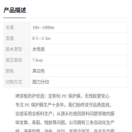
产品描述
长度
100—1000m
宽度
0.5—1.5m
胶水类型
水性胶
管芯直径
7.6cm
颜色
黑白色
切割方式
圆刀分切
烤漆板防护优选：定制化 PE 保护膜，无残胶更安心
专注 PE 保护膜生产十余年，我们始终坚守品质底线，
全部采用全新料生产，从源头杜绝因原料问题导致的膜
体发黄、易裂、残胶等问题。公司拥有三条自动化生产
线，涵盖吹膜、涂布、分切、发货全环节，自主生产把