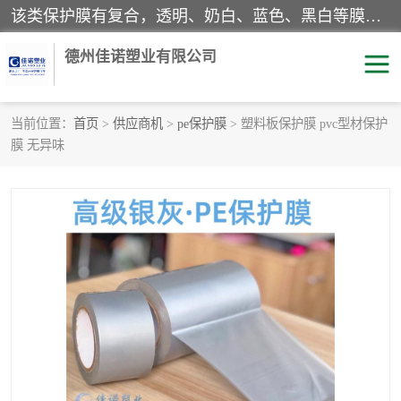
该类保护膜有复合，透明、奶白、蓝色、黑白等膜型。特高粘，高粘，中高粘，中粘，中低粘，低粘等。对于不同的粘力要求有相应的产品相适配。无胶渍残留污染。在较宽的收卷幅度下平整无皱纹，收卷长度大，利于机械化及自动化施工粘贴。为您的产品提供的表面保护解决方案。 产品广泛适用于：铝材、不锈钢、金属、塑料、电子、家电、家具、玻璃、化工材料、装饰材料等。
德州佳诺塑业有限公司
当前位置：
首页
>
供应商机
>
pe保护膜
> 塑料板保护膜 pvc型材保护
膜 无异味
pe保护膜
包装膜
地毯保护膜
家具保护膜
拉伸缠绕膜
透明保护膜
黑白保护膜
乳白保护膜
明蓝保护膜
纯黑保护膜
印字保护膜
彩钢板保护膜