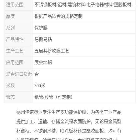
适用范围
不锈钢板材/铝材/建筑材料/电子电器材料/塑胶板材/门类石类/无尘车间除尘保护膜、除尘滚筒等净化材料
厚度
根据产品适合的规格定制
系列
保护膜
产品特性
易撕易粘
生产工艺
五层共挤吹膜工艺
应用范围
展会地毯
是否进口货源
否
米数
300米
管芯
纸管/胶管（可定制）
德州佳诺塑业专注生产多功能保护膜，为各类工业产品
提供加工、运输、存储全流程表面防护。无论是金属型
材窗框、不锈钢水槽、喷涂板材还是塑胶面板，均可有