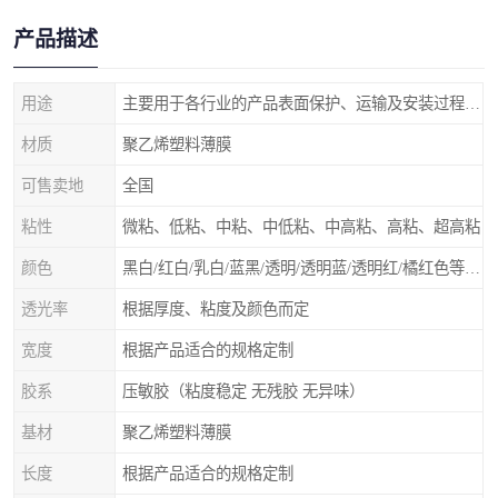
产品描述
用途
主要用于各行业的产品表面保护、运输及安装过程中防止物体表面刮花及尘土
材质
聚乙烯塑料薄膜
可售卖地
全国
粘性
微粘、低粘、中粘、中低粘、中高粘、高粘、超高粘
颜色
黑白/红白/乳白/蓝黑/透明/透明蓝/透明红/橘红色等 随意选择
透光率
根据厚度、粘度及颜色而定
宽度
根据产品适合的规格定制
胶系
压敏胶（粘度稳定 无残胶 无异味）
基材
聚乙烯塑料薄膜
长度
根据产品适合的规格定制