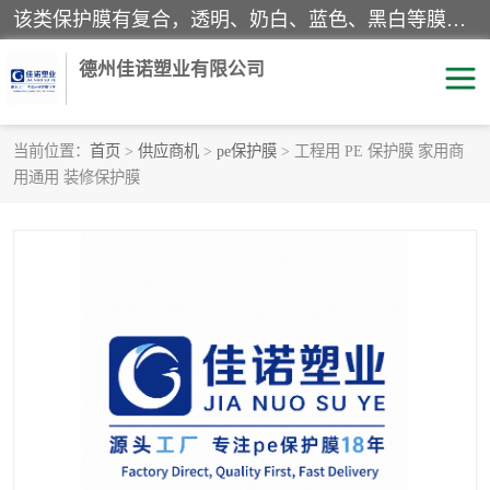
该类保护膜有复合，透明、奶白、蓝色、黑白等膜型。特高粘，高粘，中高粘，中粘，中低粘，低粘等。对于不同的粘力要求有相应的产品相适配。无胶渍残留污染。在较宽的收卷幅度下平整无皱纹，收卷长度大，利于机械化及自动化施工粘贴。为您的产品提供的表面保护解决方案。 产品广泛适用于：铝材、不锈钢、金属、塑料、电子、家电、家具、玻璃、化工材料、装饰材料等。
德州佳诺塑业有限公司
当前位置：
首页
>
供应商机
>
pe保护膜
> 工程用 PE 保护膜 家用商
用通用 装修保护膜
pe保护膜
包装膜
地毯保护膜
家具保护膜
拉伸缠绕膜
透明保护膜
黑白保护膜
乳白保护膜
明蓝保护膜
纯黑保护膜
印字保护膜
彩钢板保护膜