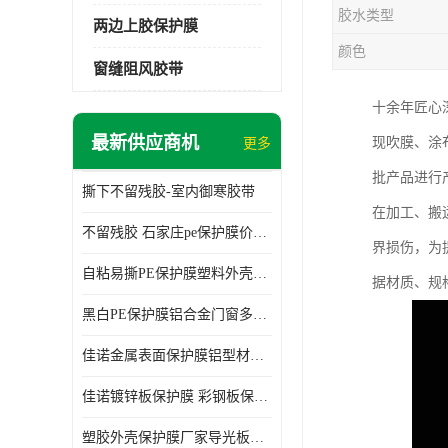
胶水类型
两边上胶保护膜
颜色
窗缝阻风胶带
十余年匠心
最新供应商机
现吹膜、涂
更多
批产品进行
撕下不留残胶-室内御寒胶带
在加工、搬
不留残胶 石家庄pe保护膜价格 塑料薄膜
界损伤，为
自粘易撕PE保护膜塑料外壳导光板亚克力板膜操作方便
据材质、规
黑白PE保护膜铝合金门窗多种颜色支持定制生产
佳诺金属表面保护膜铝型材保护膜不留残胶铝合金窗框保护胶带
佳诺镀锌板保护膜 彩钢板保护pe保护膜
塑胶外壳保护膜厂家导光板保护膜 铝单板保护膜胶带易撕不留胶