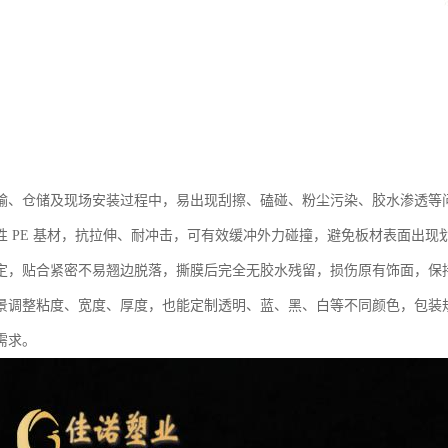
输、仓储及现场安装过程中，易出现刮擦、磕碰、粉尘污染、胶水渗透等问
性 PE 基材，抗拉伸、耐冲击，可有效缓冲外力碰撞，避免板材表面出
定，贴合紧密不易翘边脱落，撕膜后完全无胶水残留，损伤原有饰面，保
景调整粘度、宽度、厚度，也能定制透明、蓝、黑、白等不同颜色，包装
需求。