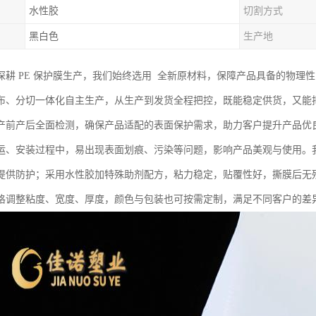
水性胶
切割方式
黑白色
生产地
深耕 PE 保护膜生产，我们始终选用 全新原材料，保障产品具备的物理
布、分切一体化自主生产，从生产到发货全程把控，既能稳定供货，又能
产前产后全面检测，确保产品适配的表面保护需求，助力客户提升产品优
运、安装过程中，易出现表面划痕、污染等问题，影响产品美观与使用。我
提供防护；采用水性胶加特殊助剂配方，粘力稳定，贴覆性好，撕膜后无
格调整粘度、宽度、厚度，颜色与包装也可按需定制，满足不同客户的差