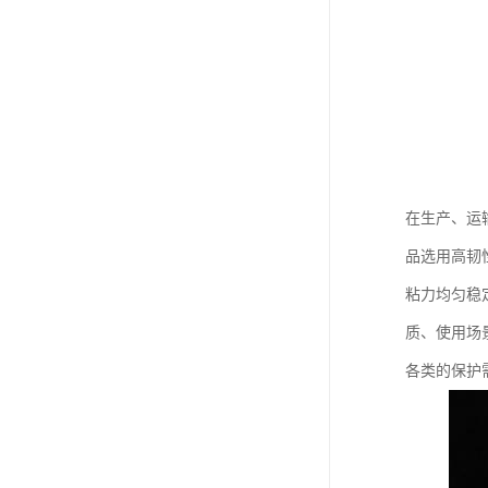
在生产、运
品选用高韧
粘力均匀稳
质、使用场
各类的保护