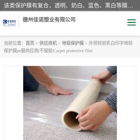
该类保护膜有复合，透明、奶白、蓝色、黑白等膜型。特高粘，高粘，中高粘，中粘，中低粘，低粘等。对于不同的粘力要求有相应的产品相适配。无胶渍残留污染。在较宽的收卷幅度下平整无皱纹，收卷长度大，利于机械化及自动化施工粘贴。为您的产品提供的表面保护解决方案。 产品广泛适用于：铝材、不锈钢、金属、塑料、电子、家电、家具、玻璃、化工材料、装饰材料等。
德州佳诺塑业有限公司
当前位置：
首页
>
供应商机
>
地毯保护膜
> 外贸经验乳白印字地毯
保护膜pe膜供应商|不留胶|Carpet protective film
pe保护膜
包装膜
地毯保护膜
家具保护膜
拉伸缠绕膜
透明保护膜
黑白保护膜
乳白保护膜
明蓝保护膜
纯黑保护膜
印字保护膜
彩钢板保护膜