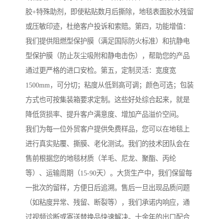
胶+特殊助剂，即使粘贴数月后撕除，地毯表面胶水残留
或压敏印迹，杜绝客户投诉和索赔。第四，功能增值：
我们提供阻燃型保护膜（满足国际防火标准）和抗静电
型保护膜（防止灰尘吸附和静电击伤），帮助您的产品
通过更严格的进口安检。第五，定制灵活：宽度宽
1500mm，可分切；粘度从低到高可调；颜色可选；包装
方式也可按集装箱要求定制。这些好处综合起来，就是
降低货损率、提升客户满意度、增加产品溢价空间。
我们为每一位外贸客户提供免费样品，您可以在地毯上
进行真实贴覆、撕膜、老化测试。我们的技术团队会在
售前根据您的地毯材质（羊毛、尼龙、聚酯、丙纶
等）、运输周期（15-90天）。大货生产中，我们保留每
一批次的留样，方便日后追溯。售后一旦出现品质问题
（如粘度异常、残留、断裂等），我们承诺内响应，通
过视频诊断或寄送替换品快速解决。十余年的出口配合