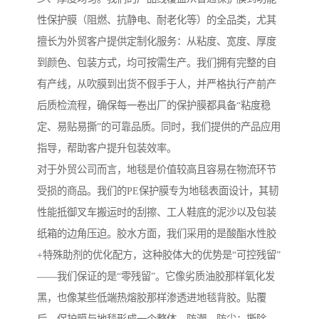
性保护膜（阻燃、抗静电、耐老化等）的全品类，尤其
擅长为外贸客户提供定制化服务：从粘度、宽度、厚度
到颜色、包装方式，均可按需生产。我们拥有完整的自
有产线，从吹膜到出货不假手于人，并严格执行产前产
后质检流程，确保每一卷出厂的保护膜都具备“粘度稳
定、易贴易撕”的可靠品质。同时，我们提供的产品应用
指导，帮助客户提升包装效率。
对于外贸公司而言，地毯是价值较高且容易在物流环节
受损的商品。我们的PE保护膜专为地毯表面设计，其韧
性能抵御叉车搬运时的刮擦、工人鞋底的泥沙以及包装
纸箱的边角压迫。胶水方面，我们采用的是酸酯水性胶
+特殊助剂的优化配方，这种胶体大的优势是“可控残留”
——我们保证的是“零残留”。它像劣质油胶那样氧化发
黑，也像某些低端热熔胶那样渗透进地毯背胶。贴覆