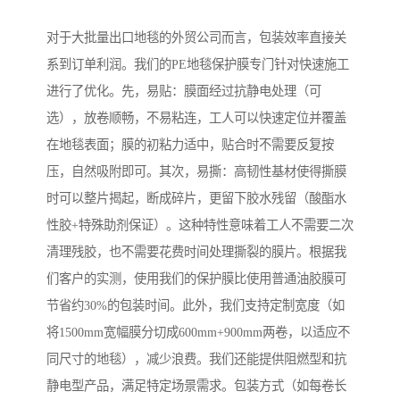
对于大批量出口地毯的外贸公司而言，包装效率直接关
系到订单利润。我们的PE地毯保护膜专门针对快速施工
进行了优化。先，易贴：膜面经过抗静电处理（可
选），放卷顺畅，不易粘连，工人可以快速定位并覆盖
在地毯表面；膜的初粘力适中，贴合时不需要反复按
压，自然吸附即可。其次，易撕：高韧性基材使得撕膜
时可以整片揭起，断成碎片，更留下胶水残留（酸酯水
性胶+特殊助剂保证）。这种特性意味着工人不需要二次
清理残胶，也不需要花费时间处理撕裂的膜片。根据我
们客户的实测，使用我们的保护膜比使用普通油胶膜可
节省约30%的包装时间。此外，我们支持定制宽度（如
将1500mm宽幅膜分切成600mm+900mm两卷，以适应不
同尺寸的地毯），减少浪费。我们还能提供阻燃型和抗
静电型产品，满足特定场景需求。包装方式（如每卷长