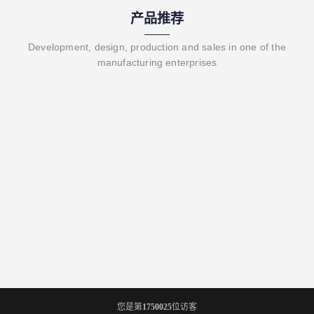
产品推荐
Development, design, production and sales in one of the
manufacturing enterprises
您是第
1750025
位访客