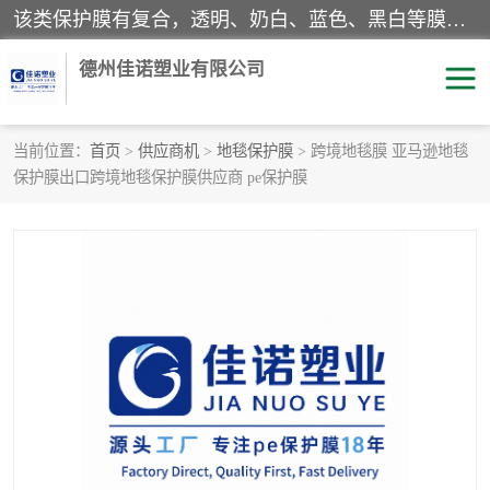
该类保护膜有复合，透明、奶白、蓝色、黑白等膜型。特高粘，高粘，中高粘，中粘，中低粘，低粘等。对于不同的粘力要求有相应的产品相适配。无胶渍残留污染。在较宽的收卷幅度下平整无皱纹，收卷长度大，利于机械化及自动化施工粘贴。为您的产品提供的表面保护解决方案。 产品广泛适用于：铝材、不锈钢、金属、塑料、电子、家电、家具、玻璃、化工材料、装饰材料等。
德州佳诺塑业有限公司
当前位置：
首页
>
供应商机
>
地毯保护膜
> 跨境地毯膜 亚马逊地毯
保护膜出口跨境地毯保护膜供应商 pe保护膜
pe保护膜
包装膜
地毯保护膜
家具保护膜
拉伸缠绕膜
透明保护膜
黑白保护膜
乳白保护膜
明蓝保护膜
纯黑保护膜
印字保护膜
彩钢板保护膜