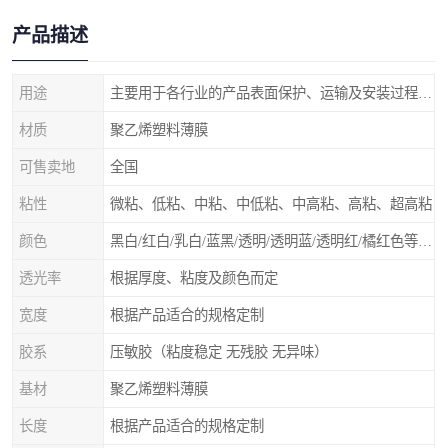
产品描述
用途
主要用于各行业的产品表面保护、运输及安装过程中防止物体表面刮花及尘土
材质
聚乙烯塑料薄膜
可售卖地
全国
粘性
微粘、低粘、中粘、中低粘、中高粘、高粘、超高粘
颜色
黑白/红白/乳白/蓝黑/透明/透明蓝/透明红/橘红色等 随意选择
透光率
根据厚度、粘度及颜色而定
宽度
根据产品适合的规格定制
胶系
压敏胶（粘度稳定 无残胶 无异味）
基材
聚乙烯塑料薄膜
长度
根据产品适合的规格定制