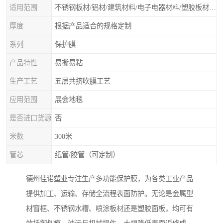
适用范围
不锈钢板材/铝材/建筑材料/电子电器材料/塑胶板材/门类石类/无尘车间除尘保护膜、除尘滚筒等净化材料
厚度
根据产品适合的规格定制
系列
保护膜
产品特性
易撕易粘
生产工艺
五层共挤吹膜工艺
应用范围
展会地毯
是否进口货源
否
米数
300米
管芯
纸管/胶管（可定制）
德州佳诺塑业专注生产多功能保护膜，为各类工业产品
提供加工、运输、存储全流程表面防护。无论是金属型
材窗框、不锈钢水槽、喷涂板材还是塑胶面板，均可有