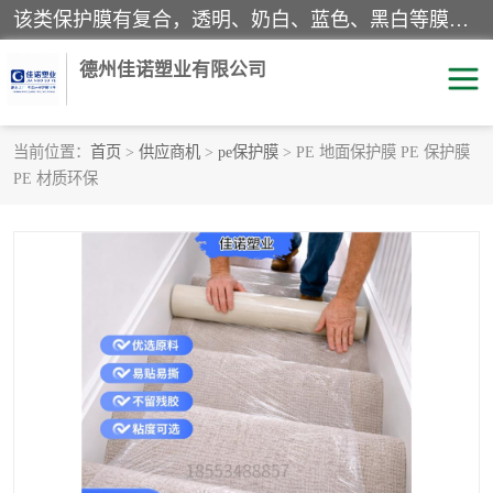
该类保护膜有复合，透明、奶白、蓝色、黑白等膜型。特高粘，高粘，中高粘，中粘，中低粘，低粘等。对于不同的粘力要求有相应的产品相适配。无胶渍残留污染。在较宽的收卷幅度下平整无皱纹，收卷长度大，利于机械化及自动化施工粘贴。为您的产品提供的表面保护解决方案。 产品广泛适用于：铝材、不锈钢、金属、塑料、电子、家电、家具、玻璃、化工材料、装饰材料等。
德州佳诺塑业有限公司
当前位置：
首页
>
供应商机
>
pe保护膜
> PE 地面保护膜 PE 保护膜
PE 材质环保
pe保护膜
包装膜
地毯保护膜
家具保护膜
拉伸缠绕膜
透明保护膜
黑白保护膜
乳白保护膜
明蓝保护膜
纯黑保护膜
印字保护膜
彩钢板保护膜