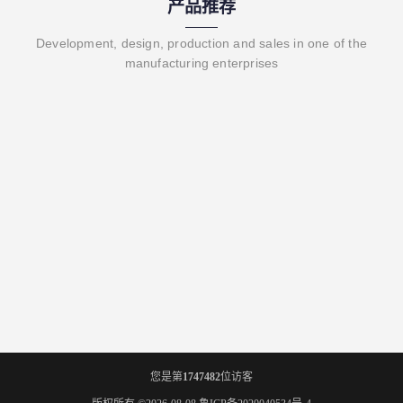
产品推荐
Development, design, production and sales in one of the
manufacturing enterprises
您是第
1747482
位访客