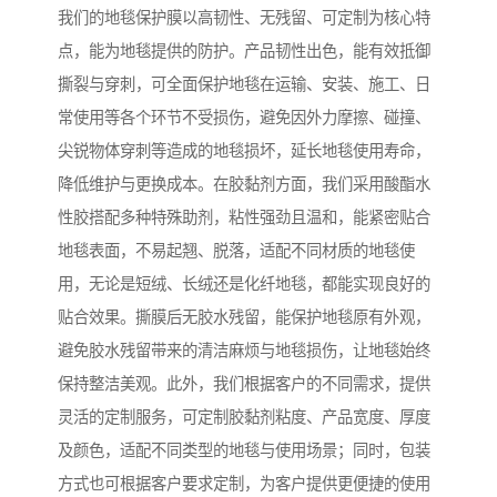
我们的地毯保护膜以高韧性、无残留、可定制为核心特
点，能为地毯提供的防护。产品韧性出色，能有效抵御
撕裂与穿刺，可全面保护地毯在运输、安装、施工、日
常使用等各个环节不受损伤，避免因外力摩擦、碰撞、
尖锐物体穿刺等造成的地毯损坏，延长地毯使用寿命，
降低维护与更换成本。在胶黏剂方面，我们采用酸酯水
性胶搭配多种特殊助剂，粘性强劲且温和，能紧密贴合
地毯表面，不易起翘、脱落，适配不同材质的地毯使
用，无论是短绒、长绒还是化纤地毯，都能实现良好的
贴合效果。撕膜后无胶水残留，能保护地毯原有外观，
避免胶水残留带来的清洁麻烦与地毯损伤，让地毯始终
保持整洁美观。此外，我们根据客户的不同需求，提供
灵活的定制服务，可定制胶黏剂粘度、产品宽度、厚度
及颜色，适配不同类型的地毯与使用场景；同时，包装
方式也可根据客户要求定制，为客户提供更便捷的使用