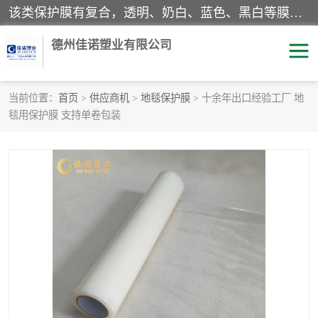
该类保护膜有复合，透明、奶白、蓝色、黑白等膜型。特高粘，高粘，中高粘，中粘，中低粘，低粘等。对于不同的粘力要求有相应的产品相适配。无胶渍残留污染。在较宽的收卷幅度下平整无皱纹，收卷长度大，利于机械化及自动化施工粘贴。为您的产品提供的表面保护解决方案。 产品广泛适用于：铝材、不锈钢、金属、塑料、电子、家电、家具、玻璃、化工材料、装饰材料等。
德州佳诺塑业有限公司
当前位置：
首页
>
供应商机
>
地毯保护膜
> 十余年出口经验工厂 地
毯用保护膜 支持单卷包装
pe保护膜
包装膜
地毯保护膜
家具保护膜
拉伸缠绕膜
透明保护膜
黑白保护膜
乳白保护膜
明蓝保护膜
纯黑保护膜
印字保护膜
彩钢板保护膜