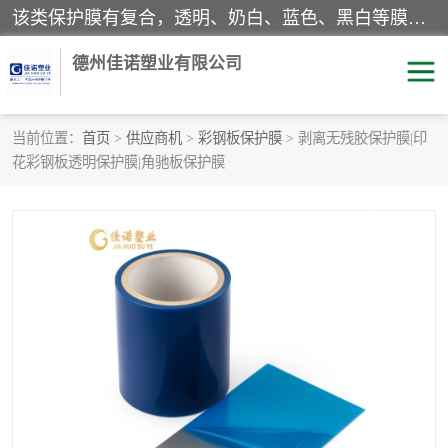
该类保护膜有复合，透明、奶白、蓝色、黑白等膜型。特高粘，高粘，中高粘，中粘，中低粘，低粘等。对于不同的粘力要求有相应的产品相适配。无胶渍残留污染。在较宽的收卷幅度下平整无皱纹，收卷长度大，利于机械化及自动化施工粘贴。为您的产品提供的表面保护解决方案。 产品广泛适用于：铝材、不锈钢、金属、塑料、电子、家电、家具、玻璃、化工材料、装饰材料等。
德州佳诺塑业有限公司
当前位置：
首页
>
供应商机
>
彩钢板保护膜
> 剥离无残胶保护膜|印
花彩钢板透明保护膜|角驰板保护膜
pe保护膜
包装膜
地毯保护膜
家具保护膜
拉伸缠绕膜
透明保护膜
黑白保护膜
乳白保护膜
明蓝保护膜
纯黑保护膜
印字保护膜
彩钢板保护膜