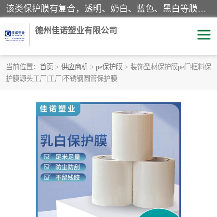
该类保护膜有复合，透明、奶白、蓝色、黑白等膜型。特高粘，高粘，中高粘，中粘，中低粘，低粘等。对于不同的粘力要求有相应的产品相适配。无胶渍残留污染。在较宽的收卷幅度下平整无皱纹，收卷长度大，利于机械化及自动化施工粘贴。为您的产品提供的表面保护解决方案。 产品广泛适用于：铝材、不锈钢、金属、塑料、电子、家电、家具、玻璃、化工材料、装饰材料等。
德州佳诺塑业有限公司
当前位置：
首页
>
供应商机
>
pe保护膜
> 装饰型材保护膜pe门框料保
护膜源头工厂|工厂|不锈钢圆管保护膜
pe保护膜
包装膜
地毯保护膜
家具保护膜
拉伸缠绕膜
透明保护膜
黑白保护膜
乳白保护膜
明蓝保护膜
纯黑保护膜
印字保护膜
彩钢板保护膜