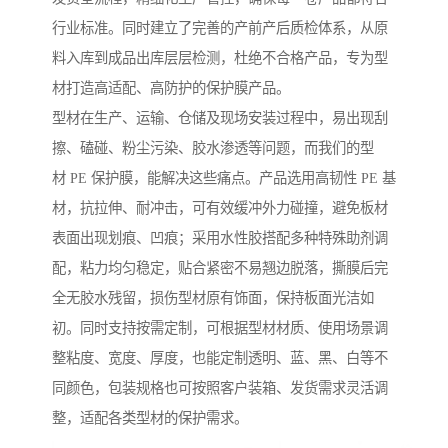
行业标准。同时建立了完善的产前产后质检体系，从原
料入库到成品出库层层检测，杜绝不合格产品，专为型
材打造高适配、高防护的保护膜产品。
型材在生产、运输、仓储及现场安装过程中，易出现刮
擦、磕碰、粉尘污染、胶水渗透等问题，而我们的型
材 PE 保护膜，能解决这些痛点。产品选用高韧性 PE 基
材，抗拉伸、耐冲击，可有效缓冲外力碰撞，避免板材
表面出现划痕、凹痕；采用水性胶搭配多种特殊助剂调
配，粘力均匀稳定，贴合紧密不易翘边脱落，撕膜后完
全无胶水残留，损伤型材原有饰面，保持板面光洁如
初。同时支持按需定制，可根据型材材质、使用场景调
整粘度、宽度、厚度，也能定制透明、蓝、黑、白等不
同颜色，包装规格也可按照客户装箱、发货需求灵活调
整，适配各类型材的保护需求。