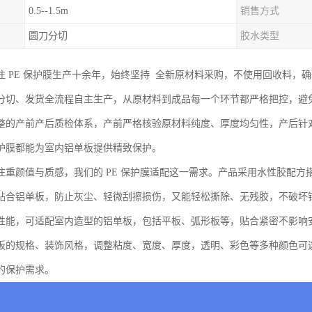
0.5--1.5m
销售方式
圆刀分切
胶水类型
注 PE 保护膜生产十余年，始终坚持 全新原材料采购，不使用回收料，
分切、发货全流程自主生产，从原材料到成品每一个环节都严格把控，避
整的产前产后质检体系，产前严格核验原材料纯度、厚度均匀性，产后针
护膜都能为室内铝单板提供精致保护。
注重颜值与质感，我们的 PE 保护膜适配这一需求。产品采用水性胶配
贴合铝单板，防止灰尘、轻微刮擦损伤，又能轻松撕除、无残胶，不破坏
性能，可适配室内造型的铝单板，包括平板、弧形板等，贴合紧密不影响
板的规格、装饰风格，调整粘度、宽度、厚度，透明、彩色等多种颜色可
的保护需求。