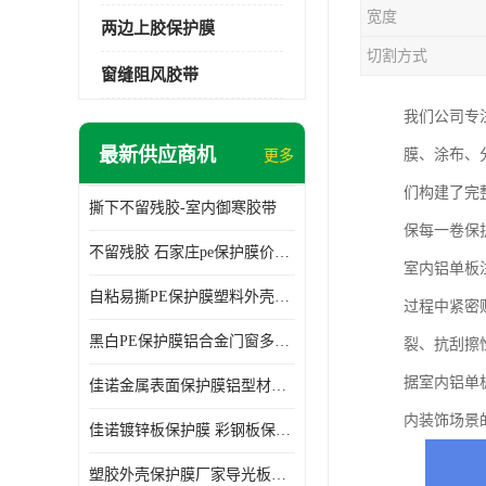
宽度
两边上胶保护膜
切割方式
窗缝阻风胶带
我们公司专
最新供应商机
膜、涂布、
更多
们构建了完
撕下不留残胶-室内御寒胶带
保每一卷保
不留残胶 石家庄pe保护膜价格 塑料薄膜
室内铝单板
自粘易撕PE保护膜塑料外壳导光板亚克力板膜操作方便
过程中紧密
黑白PE保护膜铝合金门窗多种颜色支持定制生产
裂、抗刮擦
据室内铝单
佳诺金属表面保护膜铝型材保护膜不留残胶铝合金窗框保护胶带
内装饰场景
佳诺镀锌板保护膜 彩钢板保护pe保护膜
塑胶外壳保护膜厂家导光板保护膜 铝单板保护膜胶带易撕不留胶