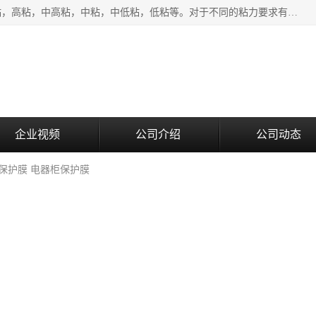
该类保护膜有复合，透明、奶白、蓝色、黑白等膜型。特高粘，高粘，中高粘，中粘，中低粘，低粘等。对于不同的粘力要求有相应的产品相适配。无胶渍残留污染。在较宽的收卷幅度下平整无皱纹，收卷长度大，利于机械化及自动化施工粘贴。为您的产品提供的表面保护解决方案。 产品广泛适用于：铝材、不锈钢、金属、塑料、电子、家电、家具、玻璃、化工材料、装饰材料等。
企业视频
公司介绍
公司动态
面保护膜 电器柜保护膜