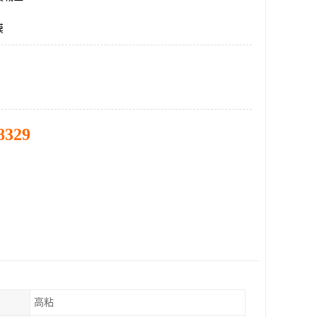
膜
8329
高粘