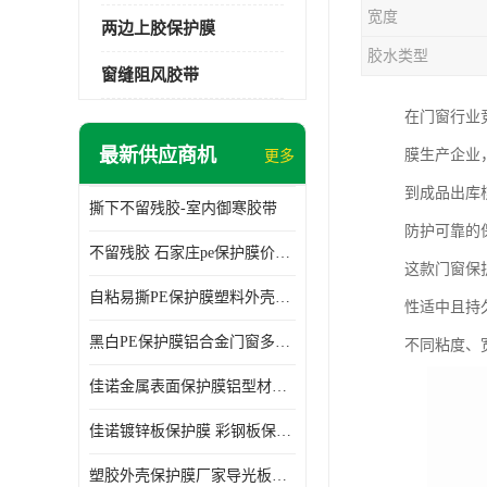
宽度
两边上胶保护膜
胶水类型
窗缝阻风胶带
在门窗行业
最新供应商机
膜生产企业
更多
到成品出库
撕下不留残胶-室内御寒胶带
防护可靠的
不留残胶 石家庄pe保护膜价格 塑料薄膜
这款门窗保
自粘易撕PE保护膜塑料外壳导光板亚克力板膜操作方便
性适中且持
黑白PE保护膜铝合金门窗多种颜色支持定制生产
不同粘度、
佳诺金属表面保护膜铝型材保护膜不留残胶铝合金窗框保护胶带
佳诺镀锌板保护膜 彩钢板保护pe保护膜
塑胶外壳保护膜厂家导光板保护膜 铝单板保护膜胶带易撕不留胶