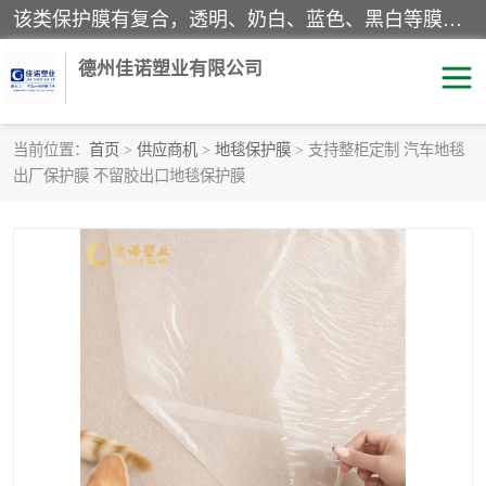
该类保护膜有复合，透明、奶白、蓝色、黑白等膜型。特高粘，高粘，中高粘，中粘，中低粘，低粘等。对于不同的粘力要求有相应的产品相适配。无胶渍残留污染。在较宽的收卷幅度下平整无皱纹，收卷长度大，利于机械化及自动化施工粘贴。为您的产品提供的表面保护解决方案。 产品广泛适用于：铝材、不锈钢、金属、塑料、电子、家电、家具、玻璃、化工材料、装饰材料等。
德州佳诺塑业有限公司
当前位置：
首页
>
供应商机
>
地毯保护膜
> 支持整柜定制 汽车地毯
出厂保护膜 不留胶出口地毯保护膜
pe保护膜
包装膜
地毯保护膜
家具保护膜
拉伸缠绕膜
透明保护膜
黑白保护膜
乳白保护膜
明蓝保护膜
纯黑保护膜
印字保护膜
彩钢板保护膜