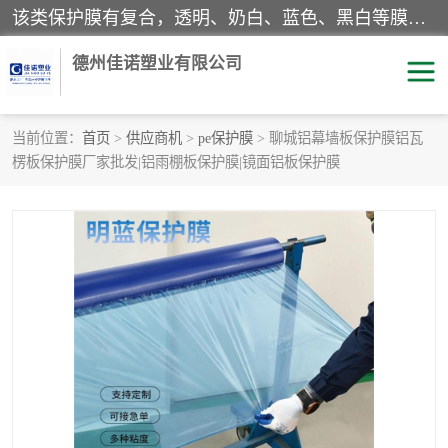
该类保护膜有复合，透明、奶白、蓝色、黑白等膜型。特高粘，高粘，中高粘，中粘，中低粘，低粘等。对于不同的粘力要求有相应的产品相适配。无胶渍残留污染。在较宽的收卷幅度下平整无皱纹，收卷长度大，利于机械化及自动化施工粘贴。为您的产品提供的表面保护解决方案。 产品广泛适用于：铝材、不锈钢、金属、塑料、电子、家电、家具、玻璃、化工材料、装饰材料等。
德州佳诺塑业有限公司
当前位置：
首页
>
供应商机
>
pe保护膜
> 聊城铝幕墙板保护膜铝瓦
楞板保护膜厂家批发|铝雨棚板保护膜|镜面铝板保护膜
pe保护膜
包装膜
地毯保护膜
家具保护膜
拉伸缠绕膜
透明保护膜
黑白保护膜
乳白保护膜
明蓝保护膜
纯黑保护膜
印字保护膜
彩钢板保护膜