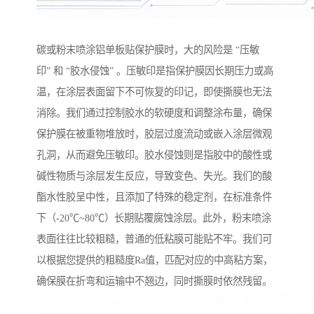
碳或粉末喷涂铝单板贴保护膜时，大的风险是 “压敏
印” 和 “胶水侵蚀” 。压敏印是指保护膜因长期压力或高
温，在涂层表面留下不可恢复的印记，即使撕膜也无法
消除。我们通过控制胶水的软硬度和调整涂布量，确保
保护膜在被重物堆放时，胶层过度流动或嵌入涂层微观
孔洞，从而避免压敏印。胶水侵蚀则是指胶中的酸性或
碱性物质与涂层发生反应，导致变色、失光。我们的酸
酯水性胶呈中性，且添加了特殊的稳定剂，在标准条件
下（-20℃~80℃）长期贴覆腐蚀涂层。此外，粉末喷涂
表面往往比较粗糙，普通的低粘膜可能贴不牢。我们可
以根据您提供的粗糙度Ra值，匹配对应的中高粘方案，
确保膜在折弯和运输中不翘边，同时撕膜时依然残留。