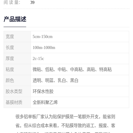
阅 读 量：
39
产品描述
宽度
5cm-150cm
长度
100m-1000m
厚度
2c-15c
粘度
微粘、低粘、中粘、中高粘、高粘、特高粘
颜色
透明、明蓝、乳白、黑白
胶水类型
环保水性胶
基膜材质
全新料聚乙烯
很多铝单板厂家认为贴保护膜是一笔额外开支，能省则
省。但从综合成本来看，不贴膜导致的返工、报废、客