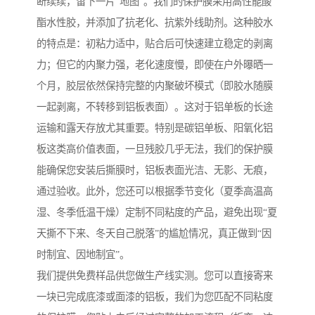
断续续，留下一片“地图”。我们的保护膜采用高性能酸
酯水性胶，并添加了抗老化、抗紫外线助剂。这种胶水
的特点是：初粘力适中，贴合后可快速建立稳定的剥离
力；但它的内聚力强，老化速度慢，即使在户外曝晒一
个月，胶层依然保持完整的内聚破坏模式（即胶水随膜
一起剥离，不转移到铝板表面）。这对于铝单板的长途
运输和露天存放尤其重要。特别是碳铝单板、阳氧化铝
板这类高价值表面，一旦残胶几乎无法，我们的保护膜
能确保您安装后撕膜时，铝板表面光洁、无影、无痕，
通过验收。此外，您还可以根据季节变化（夏季高温高
湿、冬季低温干燥）定制不同粘度的产品，避免出现“夏
天撕不下来、冬天自己脱落”的尴尬情况，真正做到“因
时制宜、因地制宜”。
我们提供免费样品供您做生产线实测。您可以直接寄来
一块已完成底漆或面漆的铝板，我们为您匹配不同粘度