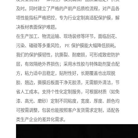
及时。同时建立了严格的产前产后质检流程，对产品各
项性能指标严格把控，专为行业定制高适配保护膜，解
决板材表面保护难题。
在生产加工、物流运输、现场装修等环节，面临刮花、
污染、磕碰等多重风险， PE 保护膜能大幅降低损耗。
我们的保护膜韧性，抗撕裂、耐磨损，可形成致密防护
层，有效隔绝外界损伤；采用水性胶与特殊助剂复合配
方，粘力适中且稳定，贴附性好，长期覆盖也出现脱
胶、翘边，撕膜后板面干净无胶渍，无需额外清洁，节
省人工成本。支持个性化定制服务，可根据材质（如免
漆、高光、磨砂）定制不同粘度，宽度、厚度、颜色均
可按需调整，包装也能按照客户发货需求定制，适配各
类生产企业的差异化需求。