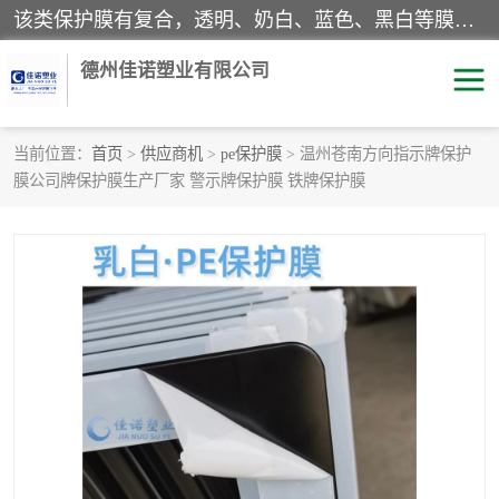
该类保护膜有复合，透明、奶白、蓝色、黑白等膜型。特高粘，高粘，中高粘，中粘，中低粘，低粘等。对于不同的粘力要求有相应的产品相适配。无胶渍残留污染。在较宽的收卷幅度下平整无皱纹，收卷长度大，利于机械化及自动化施工粘贴。为您的产品提供的表面保护解决方案。 产品广泛适用于：铝材、不锈钢、金属、塑料、电子、家电、家具、玻璃、化工材料、装饰材料等。
德州佳诺塑业有限公司
当前位置：
首页
>
供应商机
>
pe保护膜
> 温州苍南方向指示牌保护
膜公司牌保护膜生产厂家 警示牌保护膜 铁牌保护膜
pe保护膜
包装膜
地毯保护膜
家具保护膜
拉伸缠绕膜
透明保护膜
黑白保护膜
乳白保护膜
明蓝保护膜
纯黑保护膜
印字保护膜
彩钢板保护膜