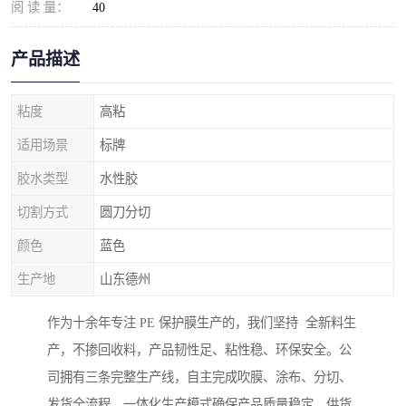
阅 读 量：
40
产品描述
粘度
高粘
适用场景
标牌
胶水类型
水性胶
切割方式
圆刀分切
颜色
蓝色
生产地
山东德州
作为十余年专注 PE 保护膜生产的，我们坚持 全新料生
产，不掺回收料，产品韧性足、粘性稳、环保安全。公
司拥有三条完整生产线，自主完成吹膜、涂布、分切、
发货全流程，一体化生产模式确保产品质量稳定、供货