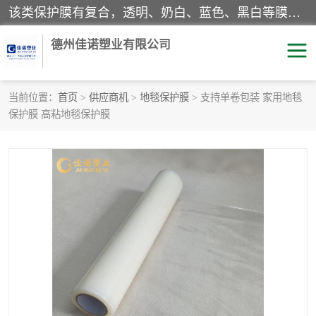
该类保护膜有复合，透明、奶白、蓝色、黑白等膜型。特高粘，高粘，中高粘，中粘，中低粘，低粘等。对于不同的粘力要求有相应的产品相适配。无胶渍残留污染。在较宽的收卷幅度下平整无皱纹，收卷长度大，利于机械化及自动化施工粘贴。为您的产品提供的表面保护解决方案。 产品广泛适用于：铝材、不锈钢、金属、塑料、电子、家电、家具、玻璃、化工材料、装饰材料等。
德州佳诺塑业有限公司
当前位置：
首页
>
供应商机
>
地毯保护膜
> 支持单卷包装 家用地毯
保护膜 高粘地毯保护膜
pe保护膜
包装膜
地毯保护膜
家具保护膜
拉伸缠绕膜
透明保护膜
黑白保护膜
乳白保护膜
明蓝保护膜
纯黑保护膜
印字保护膜
彩钢板保护膜