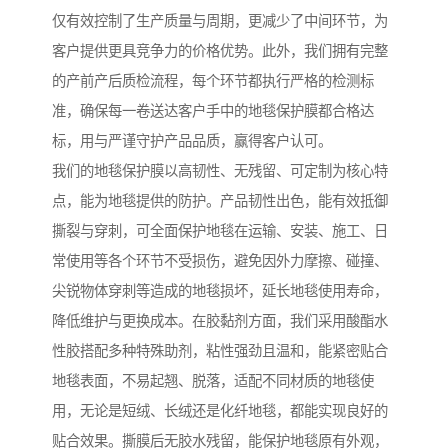
仅有效控制了生产质量与周期，更减少了中间环节，为
客户提供更具竞争力的价格优势。此外，我们拥有完整
的产前产后质检流程，每个环节都执行严格的检测标
准，确保每一卷送达客户手中的地毯保护膜都合格达
标，用与严谨守护产品品质，赢得客户认可。
我们的地毯保护膜以高韧性、无残留、可定制为核心特
点，能为地毯提供的防护。产品韧性出色，能有效抵御
撕裂与穿刺，可全面保护地毯在运输、安装、施工、日
常使用等各个环节不受损伤，避免因外力摩擦、碰撞、
尖锐物体穿刺等造成的地毯损坏，延长地毯使用寿命，
降低维护与更换成本。在胶黏剂方面，我们采用酸酯水
性胶搭配多种特殊助剂，粘性强劲且温和，能紧密贴合
地毯表面，不易起翘、脱落，适配不同材质的地毯使
用，无论是短绒、长绒还是化纤地毯，都能实现良好的
贴合效果。撕膜后无胶水残留，能保护地毯原有外观，