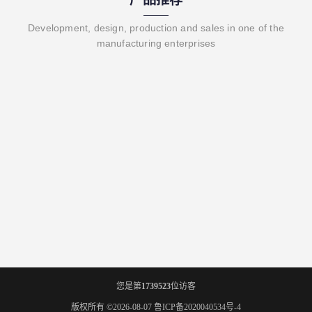
Development, design, production and sales in one of the
manufacturing enterprises
您是第
1739523
位访客
版权所有 ©2026-08-07
鲁ICP备2020040534号-4