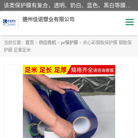
该类保护膜有复合，透明、奶白、蓝色、黑白等膜型。特高粘，高粘，中高粘，中粘，中低粘，低粘等。对于不同的粘力要求有相应的产品相适配。无胶渍残留污染。在较宽的收卷幅度下平整无皱纹，收卷长度大，利于机械化及自动化施工粘贴。为您的产品提供的表面保护解决方案。 产品广泛适用于：铝材、不锈钢、金属、塑料、电子、家电、家具、玻璃、化工材料、装饰材料等。
德州佳诺塑业有限公司
当前位置：
首页
>
供应商机
>
pe保护膜
> 夹心彩钢板保护膜 钢板保
护膜 足重足米
pe保护膜
包装膜
地毯保护膜
家具保护膜
拉伸缠绕膜
透明保护膜
黑白保护膜
乳白保护膜
明蓝保护膜
纯黑保护膜
印字保护膜
彩钢板保护膜