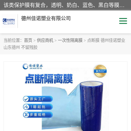
该类保护膜有复合，透明、奶白、蓝色、黑白等膜型。特高粘，高粘，中高粘，中粘，中低粘，低粘等。对于不同的粘力要求有相应的产品相适配。无胶渍残留污染。在较宽的收卷幅度下平整无皱纹，收卷长度大，利于机械化及自动化施工粘贴。为您的产品提供的表面保护解决方案。 产品广泛适用于：铝材、不锈钢、金属、塑料、电子、家电、家具、玻璃、化工材料、装饰材料等。
德州佳诺塑业有限公司
当前位置：
首页
>
供应商机
>
一次性隔离膜
> 点断膜 德州佳诺塑业
山东德州 不留残胶
pe保护膜
包装膜
地毯保护膜
家具保护膜
拉伸缠绕膜
透明保护膜
黑白保护膜
乳白保护膜
明蓝保护膜
纯黑保护膜
印字保护膜
彩钢板保护膜