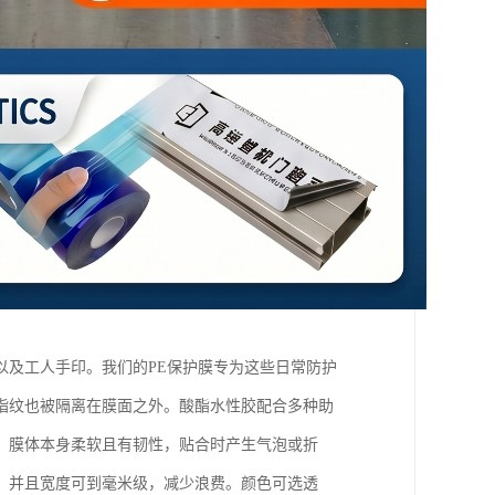
以及工人手印。我们的PE保护膜专为这些日常防护
指纹也被隔离在膜面之外。酸酯水性胶配合多种助
。膜体本身柔软且有韧性，贴合时产生气泡或折
，并且宽度可到毫米级，减少浪费。颜色可选透