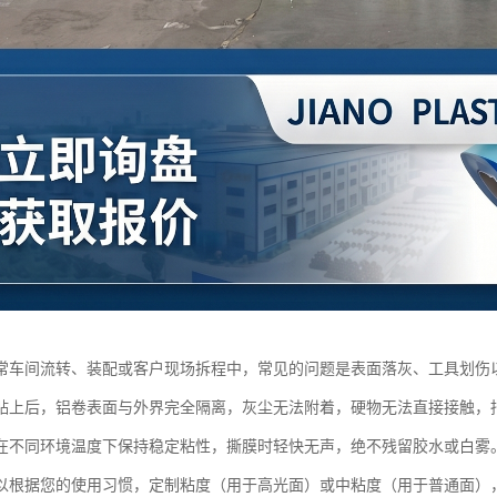
常车间流转、装配或客户现场拆程中，常见的问题是表面落灰、工具划伤
贴上后，铝卷表面与外界完全隔离，灰尘无法附着，硬物无法直接接触，
在不同环境温度下保持稳定粘性，撕膜时轻快无声，绝不残留胶水或白雾
以根据您的使用习惯，定制粘度（用于高光面）或中粘度（用于普通面）