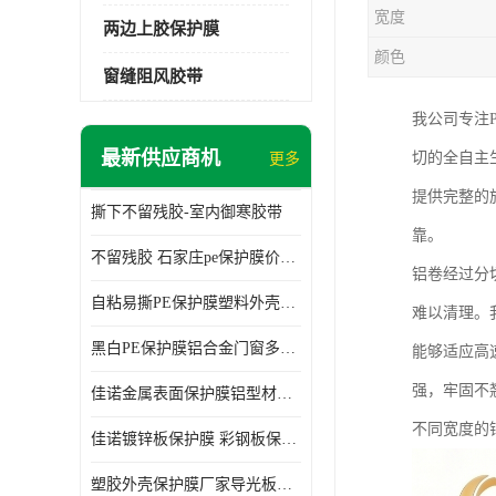
宽度
两边上胶保护膜
颜色
窗缝阻风胶带
我公司专注
最新供应商机
切的全自主
更多
提供完整的
撕下不留残胶-室内御寒胶带
靠。
不留残胶 石家庄pe保护膜价格 塑料薄膜
铝卷经过分
自粘易撕PE保护膜塑料外壳导光板亚克力板膜操作方便
难以清理。
黑白PE保护膜铝合金门窗多种颜色支持定制生产
能够适应高
强，牢固不
佳诺金属表面保护膜铝型材保护膜不留残胶铝合金窗框保护胶带
不同宽度的
佳诺镀锌板保护膜 彩钢板保护pe保护膜
塑胶外壳保护膜厂家导光板保护膜 铝单板保护膜胶带易撕不留胶