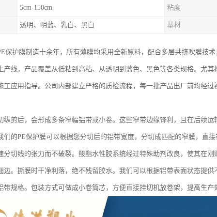
5cm-150cm
粘度
透明、明蓝、乳白、黑白
基材
PE保护膜制造十余年，所有薄膜均采用全新原料，配合多层共挤吹膜技
生产线，产品覆盖从低粘到高粘、从透明到蓝色、黑色等各类规格。尤其
施工应用指导。公司内部建立严格的质检流程，每一批产品出厂前均经过
切纵剪后，会形成多条窄幅铝带或小卷。这些窄带边缘锋利，且在后续运
我们的PE保护膜可以根据您分切后的铝带宽度，分切成匹配的窄膜，直
速分切线的张力而不破裂。酸酯水性胶系统经过特殊助剂改良，使其在刚
翘边。撕膜时干净利落，绝不残留胶水。我们可以根据铝带表面状态提供
铝带规格。包装方式可做成小卷筒芯，方便直接挂切机放卷架，提高生产