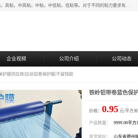
该类保护膜有复合，透明、奶白、蓝色、黑白等膜型。特高粘，高粘，中高粘，中粘，中低粘，低粘等。对于不同的粘力要求有相应的产品相适配。无胶渍残留污染。在较宽的收卷幅度下平整无皱纹，收卷长度大，利于机械化及自动化施工粘贴。为您的产品提供的表面保护解决方案。 产品广泛适用于：铝材、不锈钢、金属、塑料、电子、家电、家具、玻璃、化工材料、装饰材料等。
企业视频
公司介绍
公司动态
保护膜供应商|拉丝铝卷保护膜|不留残胶
铁岭铝带卷蓝色保护
0.95
价格：
元/平方米
产品数量：
9999.00平
发货地址：
山东省德州