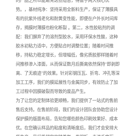
的产品之所以能避免这些隐患，得益于两大核心优
势。，基材纯净：坚持采用全新料生产，保证了薄膜具
有的抗紫外线老化和耐黄变性能，即便在户外长时间库
存，揭膜时薄膜也粉化断裂 。第二，水性胶粘剂的调
配：我们摒弃了的溶剂型胶水，采用环保水性酸，这种
胶水初粘力适中，方便贴合时调整位置；随着时间推
移，持粘力稳定增长，但增幅低，像劣质胶那样随着时
间推移渗入漆面，从而保证数月后撕离依然保持“即剥即
离、了无痕迹”的效果。针对彩钢压瓦、折弯、冲孔等深
加工工序，我们的膜延展性与金属同步，有效防止了加
工过程中因膜破裂而导致的废品产生。
为了让您的定制体验更顺畅，我们提供了一站式的售前
售后支持。在售前阶段，我们的设计团队会协助您设计
保护膜的版面布局，告知您哪些颜色印刷效果好、成本
优。在您确认样品的粘度和清晰度后，我们才会安排大