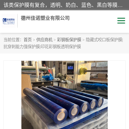
该类保护膜有复合，透明、奶白、蓝色、黑白等膜型。特高粘，高粘，中高粘，中粘，中低粘，低粘等。对于不同的粘力要求有相应的产品相适配。无胶渍残留污染。在较宽的收卷幅度下平整无皱纹，收卷长度大，利于机械化及自动化施工粘贴。为您的产品提供的表面保护解决方案。 产品广泛适用于：铝材、不锈钢、金属、塑料、电子、家电、家具、玻璃、化工材料、装饰材料等。
德州佳诺塑业有限公司
当前位置：
首页
>
供应商机
>
彩钢板保护膜
> 隐藏式咬口板保护膜|
抗穿刺能力强保护膜|印花彩钢板透明保护膜
pe保护膜
包装膜
地毯保护膜
家具保护膜
拉伸缠绕膜
透明保护膜
黑白保护膜
乳白保护膜
明蓝保护膜
纯黑保护膜
印字保护膜
彩钢板保护膜