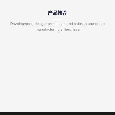
产品推荐
Development, design, production and sales in one of the
manufacturing enterprises