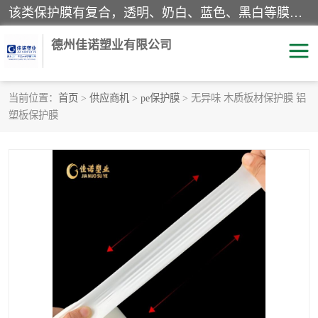
该类保护膜有复合，透明、奶白、蓝色、黑白等膜型。特高粘，高粘，中高粘，中粘，中低粘，低粘等。对于不同的粘力要求有相应的产品相适配。无胶渍残留污染。在较宽的收卷幅度下平整无皱纹，收卷长度大，利于机械化及自动化施工粘贴。为您的产品提供的表面保护解决方案。 产品广泛适用于：铝材、不锈钢、金属、塑料、电子、家电、家具、玻璃、化工材料、装饰材料等。
德州佳诺塑业有限公司
当前位置：
首页
>
供应商机
>
pe保护膜
> 无异味 木质板材保护膜 铝
塑板保护膜
pe保护膜
包装膜
地毯保护膜
家具保护膜
拉伸缠绕膜
透明保护膜
黑白保护膜
乳白保护膜
明蓝保护膜
纯黑保护膜
印字保护膜
彩钢板保护膜