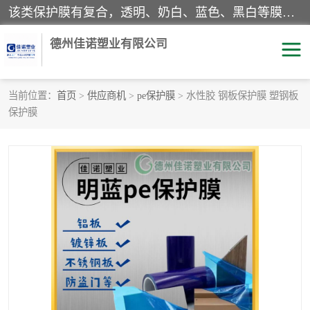
该类保护膜有复合，透明、奶白、蓝色、黑白等膜型。特高粘，高粘，中高粘，中粘，中低粘，低粘等。对于不同的粘力要求有相应的产品相适配。无胶渍残留污染。在较宽的收卷幅度下平整无皱纹，收卷长度大，利于机械化及自动化施工粘贴。为您的产品提供的表面保护解决方案。 产品广泛适用于：铝材、不锈钢、金属、塑料、电子、家电、家具、玻璃、化工材料、装饰材料等。
德州佳诺塑业有限公司
当前位置：
首页
>
供应商机
>
pe保护膜
> 水性胶 钢板保护膜 塑钢板
保护膜
pe保护膜
包装膜
地毯保护膜
家具保护膜
拉伸缠绕膜
透明保护膜
黑白保护膜
乳白保护膜
明蓝保护膜
纯黑保护膜
印字保护膜
彩钢板保护膜