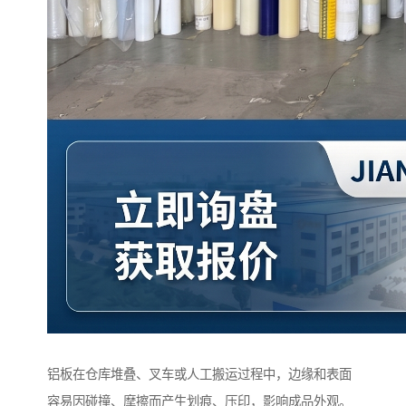
铝板在仓库堆叠、叉车或人工搬运过程中，边缘和表面
容易因碰撞、摩擦而产生划痕、压印，影响成品外观。