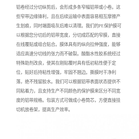
铝卷经过分切纵剪后，会形成多条窄幅铝带或小卷。这
些窄带边缘锋利，且在后续运输中表面容易相互摩擦产
生划痕，同时端面吸灰后难以清理。我们的PE保护膜可
以根据您分切后的铝带宽度，分切成匹配的窄膜，直接
在线覆贴或组合贴合。膜体具有的纵向拉伸强度，能够
适应高速分切线的张力而不破裂。酸酯水性胶系统经过
特殊助剂改良，使其在刚贴覆时具有低初粘性便于定
位，贴好后持粘性增强，牢固不翘边。撕膜时干净利
落，绝不残留胶水。我们可以根据铝带表面状态提供不
同粘着力，且支持生产不同颜色的保护膜来区分不同宽
度的铝带规格。包装方式可做成小卷筒芯，方便直接挂
切机放卷架，提高生产效率。