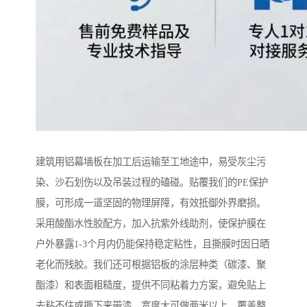
建筑用铝幕墙板在加工后运输至工地途中，易受灰尘污
染、沙石划伤以及吊装过程的磕碰。贴覆我们的PE保护
膜，可形成一道坚固的物理屏障，有效抵御外界磨损。
采用酸酯水性胶配方，加入抗紫外线助剂，使保护膜在
户外暴露1-3个月内仍能保持稳定粘性，且撕膜时因日晒
老化而残胶。我们还可根据铝板的涂层种类（碳漆、聚
酯漆）和表面粗糙度，提供不同粘着力方案，避免贴上
去粘不住或撕下来带漆。宽度大可做两米以上，覆盖整