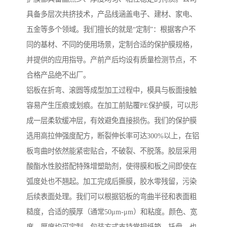
具备多层次共挤技术，产品线涵盖电子、建材、家电、
五金等多个领域。我们擅长的就是“定制”：根据客户不
同的基材、不同的使用场景，定制合适的保护膜规格，
并提供的应用指导。产前产后均设有质量检测节点，不
合格产品绝不出厂。
铝板在折弯、滚圆等成型加工过程中，模具与板面接触
容易产生压痕或划痕。在加工前贴覆PE保护膜，可以形
成一层柔软缓冲层，有效避免直接损伤。我们的保护膜
选用高拉伸强度配方，断裂伸长率可达300%以上，在铝
板弯曲时依然能紧密贴合，不破裂、不脱落。胶层采用
酸酯水性胶搭配特殊增塑助剂，使得膜和板之间即使在
弧度处也不翘起。加工完成后撕膜，胶水零残留，污染
后续表面处理。我们可以根据铝板的弯曲半径和表面粗
糙度，合适的膜厚（通常50μm-μm）和粘度。颜色、宽