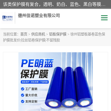
该类保护膜有复合，透明、奶白、蓝色、黑白等膜型。特高粘，高粘，中高粘，中粘，中低粘，低粘等。对于不同的粘力要求有相应的产品相适配。无胶渍残留污染。在较宽的收卷幅度下平整无皱纹，收卷长度大，利于机械化及自动化施工粘贴。为您的产品提供的表面保护解决方案。 产品广泛适用于：铝材、不锈钢、金属、塑料、电子、家电、家具、玻璃、化工材料、装饰材料等。
德州佳诺塑业有限公司
当前位置：
首页
>
供应商机
>
铝板保护膜
> 徐州铝塑板基卷蓝色保
护膜批发价|拉丝铝卷保护膜|不留残胶
pe保护膜
包装膜
地毯保护膜
家具保护膜
拉伸缠绕膜
透明保护膜
黑白保护膜
乳白保护膜
明蓝保护膜
纯黑保护膜
印字保护膜
彩钢板保护膜