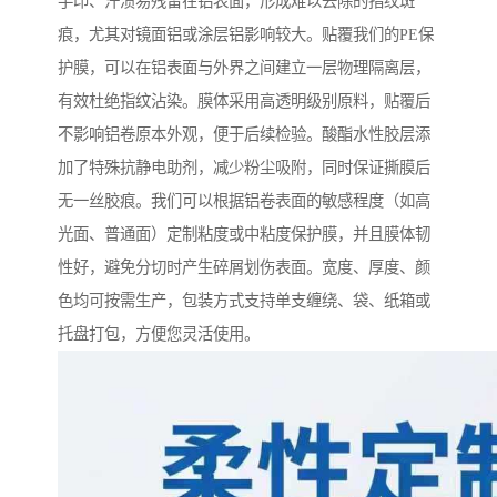
手印、汗渍易残留在铝表面，形成难以去除的指纹斑
痕，尤其对镜面铝或涂层铝影响较大。贴覆我们的PE保
护膜，可以在铝表面与外界之间建立一层物理隔离层，
有效杜绝指纹沾染。膜体采用高透明级别原料，贴覆后
不影响铝卷原本外观，便于后续检验。酸酯水性胶层添
加了特殊抗静电助剂，减少粉尘吸附，同时保证撕膜后
无一丝胶痕。我们可以根据铝卷表面的敏感程度（如高
光面、普通面）定制粘度或中粘度保护膜，并且膜体韧
性好，避免分切时产生碎屑划伤表面。宽度、厚度、颜
色均可按需生产，包装方式支持单支缠绕、袋、纸箱或
托盘打包，方便您灵活使用。