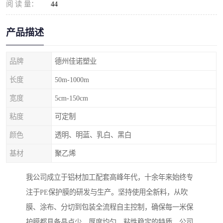
阅 读 量：
44
产品描述
品牌
德州佳诺塑业
长度
50m-1000m
宽度
5cm-150cm
粘度
可定制
颜色
透明、明蓝、乳白、黑白
基材
聚乙烯
我公司成立于铝材加工配套高峰年代，十余年来始终专
注于PE保护膜的研发与生产。坚持使用全新料，从吹
膜、涂布、分切到包装全流程自主控制，确保每一米保
护膜都具备晶点少、厚度均匀、粘性稳定的特质。公司