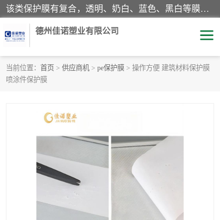
该类保护膜有复合，透明、奶白、蓝色、黑白等膜型。特高粘，高粘，中高粘，中粘，中低粘，低粘等。对于不同的粘力要求有相应的产品相适配。无胶渍残留污染。在较宽的收卷幅度下平整无皱纹，收卷长度大，利于机械化及自动化施工粘贴。为您的产品提供的表面保护解决方案。 产品广泛适用于：铝材、不锈钢、金属、塑料、电子、家电、家具、玻璃、化工材料、装饰材料等。
德州佳诺塑业有限公司
当前位置：
首页
>
供应商机
>
pe保护膜
> 操作方便 建筑材料保护膜
喷涂件保护膜
pe保护膜
包装膜
地毯保护膜
家具保护膜
拉伸缠绕膜
透明保护膜
黑白保护膜
乳白保护膜
明蓝保护膜
纯黑保护膜
印字保护膜
彩钢板保护膜