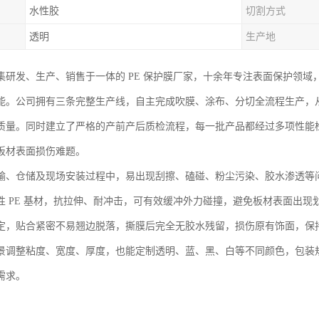
水性胶
切割方式
透明
生产地
集研发、生产、销售于一体的 PE 保护膜厂家，十余年专注表面保护领域
能。公司拥有三条完整生产线，自主完成吹膜、涂布、分切全流程生产，
质量。同时建立了严格的产前产后质检流程，每一批产品都经过多项性能
板材表面损伤难题。
输、仓储及现场安装过程中，易出现刮擦、磕碰、粉尘污染、胶水渗透等问
性 PE 基材，抗拉伸、耐冲击，可有效缓冲外力碰撞，避免板材表面出
定，贴合紧密不易翘边脱落，撕膜后完全无胶水残留，损伤原有饰面，保
景调整粘度、宽度、厚度，也能定制透明、蓝、黑、白等不同颜色，包装
需求。