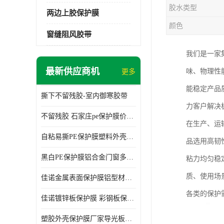
胶水类型
两边上胶保护膜
颜色
窗缝阻风胶带
我们是一家
最新供应商机
味、物理性
更多
能稳定产品
撕下不留残胶-室内御寒胶带
力客户解决
不留残胶 石家庄pe保护膜价格 塑料薄膜
在生产、运
自粘易撕PE保护膜塑料外壳导光板亚克力板膜操作方便
品选用高韧
黑白PE保护膜铝合金门窗多种颜色支持定制生产
粘力均匀稳
质、使用场
佳诺金属表面保护膜铝型材保护膜不留残胶铝合金窗框保护胶带
各类的保护
佳诺镀锌板保护膜 彩钢板保护pe保护膜
塑胶外壳保护膜厂家导光板保护膜 铝单板保护膜胶带易撕不留胶