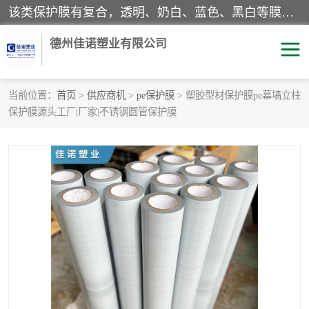
该类保护膜有复合，透明、奶白、蓝色、黑白等膜型。特高粘，高粘，中高粘，中粘，中低粘，低粘等。对于不同的粘力要求有相应的产品相适配。无胶渍残留污染。在较宽的收卷幅度下平整无皱纹，收卷长度大，利于机械化及自动化施工粘贴。为您的产品提供的表面保护解决方案。 产品广泛适用于：铝材、不锈钢、金属、塑料、电子、家电、家具、玻璃、化工材料、装饰材料等。
德州佳诺塑业有限公司
当前位置：
首页
>
供应商机
>
pe保护膜
> 塑胶型材保护膜pe幕墙立柱
保护膜源头工厂|厂家|不锈钢圆管保护膜
pe保护膜
包装膜
地毯保护膜
家具保护膜
拉伸缠绕膜
透明保护膜
黑白保护膜
乳白保护膜
明蓝保护膜
纯黑保护膜
印字保护膜
彩钢板保护膜