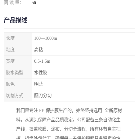
阅 读 量：
56
产品描述
长度
100—1000m
粘度
高粘
宽度
0.5-1.5m
胶水类型
水性胶
颜色
明蓝
切割方式
圆刀分切
我们是专注 PE 保护膜生产的，始终坚持选用 全新原材
料，从源头保障产品品质稳定。公司配备三条自动化生
产线，覆盖吹膜、涂布、分切全流程，所有环节自主把
控，拒绝外包代工，确保每一卷保护膜都具备稳定的性