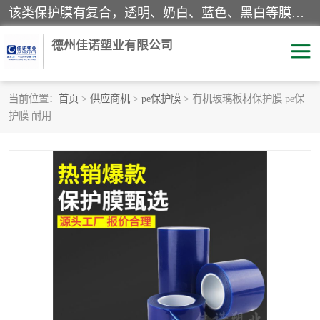
该类保护膜有复合，透明、奶白、蓝色、黑白等膜型。特高粘，高粘，中高粘，中粘，中低粘，低粘等。对于不同的粘力要求有相应的产品相适配。无胶渍残留污染。在较宽的收卷幅度下平整无皱纹，收卷长度大，利于机械化及自动化施工粘贴。为您的产品提供的表面保护解决方案。 产品广泛适用于：铝材、不锈钢、金属、塑料、电子、家电、家具、玻璃、化工材料、装饰材料等。
德州佳诺塑业有限公司
当前位置：
首页
>
供应商机
>
pe保护膜
> 有机玻璃板材保护膜 pe保
护膜 耐用
pe保护膜
包装膜
地毯保护膜
家具保护膜
拉伸缠绕膜
透明保护膜
黑白保护膜
乳白保护膜
明蓝保护膜
纯黑保护膜
印字保护膜
彩钢板保护膜