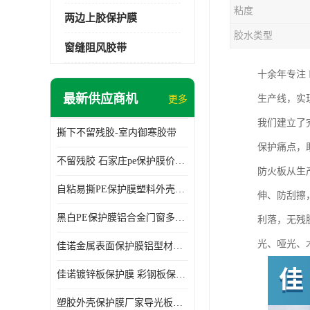
粘度
两边上胶保护膜
胶水类型
窗缝阻风胶带
十余年专注
最新供应商机
生产线，实
更多
我们建立了
撕下不留残胶-室内御寒胶带
保护痛点，
不留残胶 石家庄pe保护膜价格 塑料薄膜
防火板从生
自粘易撕PE保护膜塑料外壳导光板亚克力板膜操作方便
伸、防刮擦
黑白PE保护膜铝合金门窗多种颜色支持定制生产
利落，无残
光、哑光、
佳诺金属表面保护膜铝型材保护膜不留残胶铝合金窗框保护胶带
佳诺镀锌板保护膜 彩钢板保护pe保护膜
塑胶外壳保护膜厂家导光板保护膜 铝单板保护膜胶带易撕不留胶