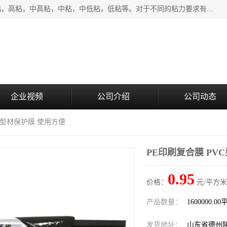
该类保护膜有复合，透明、奶白、蓝色、黑白等膜型。特高粘，高粘，中高粘，中粘，中低粘，低粘等。对于不同的粘力要求有相应的产品相适配。无胶渍残留污染。在较宽的收卷幅度下平整无皱纹，收卷长度大，利于机械化及自动化施工粘贴。为您的产品提供的表面保护解决方案。 产品广泛适用于：铝材、不锈钢、金属、塑料、电子、家电、家具、玻璃、化工材料、装饰材料等。
企业视频
公司介绍
公司动态
VC型材保护膜 使用方便
PE印刷复合膜 PV
0.95
价格：
元/平方米
产品数量：
1600000.0
发货地址：
山东省德州