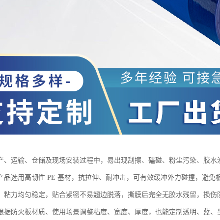
产、运输、仓储及现场安装过程中，易出现刮擦、磕碰、粉尘污染、胶水渗
产品选用高韧性 PE 基材，抗拉伸、耐冲击，可有效缓冲外力碰撞，避
，粘力均匀稳定，贴合紧密不易翘边脱落，撕膜后完全无胶水残留，损伤
根据防火板材质、使用场景调整粘度、宽度、厚度，也能定制透明、蓝、