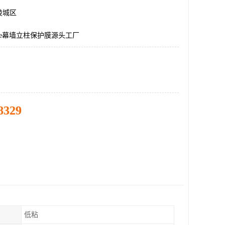
陵城区
e幕墙立柱保护膜源头工厂
8329
低粘