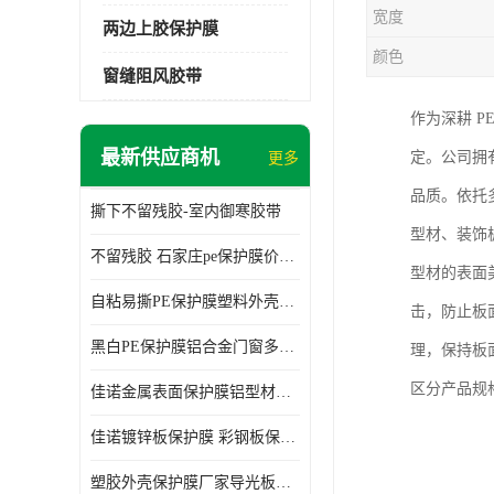
宽度
两边上胶保护膜
颜色
窗缝阻风胶带
作为深耕 
最新供应商机
定。公司拥
更多
品质。依托
撕下不留残胶-室内御寒胶带
型材、装饰
不留残胶 石家庄pe保护膜价格 塑料薄膜
型材的表面
自粘易撕PE保护膜塑料外壳导光板亚克力板膜操作方便
击，防止板
黑白PE保护膜铝合金门窗多种颜色支持定制生产
理，保持板
区分产品规
佳诺金属表面保护膜铝型材保护膜不留残胶铝合金窗框保护胶带
佳诺镀锌板保护膜 彩钢板保护pe保护膜
塑胶外壳保护膜厂家导光板保护膜 铝单板保护膜胶带易撕不留胶