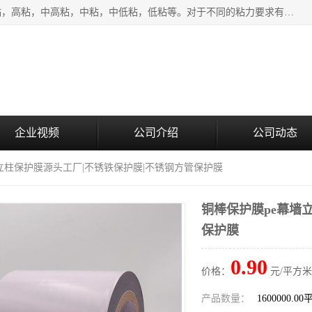
该类保护膜有复合，透明、奶白、蓝色、黑白等膜型。特高粘，高粘，中高粘，中粘，中低粘，低粘等。对于不同的粘力要求有相应的产品相适配。无胶渍残留污染。在较宽的收卷幅度下平整无皱纹，收卷长度大，利于机械化及自动化施工粘贴。为您的产品提供的表面保护解决方案。 产品广泛适用于：铝材、不锈钢、金属、塑料、电子、家电、家具、玻璃、化工材料、装饰材料等。
企业视频
公司介绍
公司动态
墙立柱保护膜源头工厂|不锈铁保护膜|不锈钢方管保护膜
铜棒保护膜pe幕墙
保护膜
0.90
价格：
元/平方米
产品数量：
1600000.0