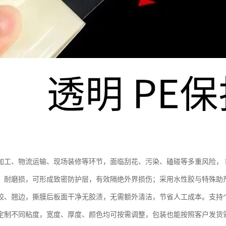
加工、物流运输、现场装修等环节，面临刮花、污染、磕碰等多重风险， 
、耐磨损，可形成致密防护层，有效隔绝外界损伤；采用水性胶与特殊助
胶、翘边，撕膜后板面干净无胶渍，无需额外清洁，节省人工成本。支持
定制不同粘度，宽度、厚度、颜色均可按需调整，包装也能按照客户发货