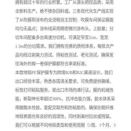
拥有超过十年的行业积累。工厂从源头把控品质，采用
全新料生产，绝不掺杂回料或。三条现代化生产线实现
了从吹膜到涂布的全流程自主控制：吹膜车间保证膜面
均匀无晶点；涂布线采用精密微凹涂布头，上胶量；分
切车间配备多台高速分切机，可满足窄至2cm、宽至
1.5m的分切需求。我们拥有完善的质检体系，每批次产
品均经过剥离力测试、持粘性测试、老化测试，确保发
往海外的每一卷保护膜都符合承诺标准。
本款地毯PE保护膜专为跨境B2B和B2C渠道设计。我们
出口经验丰富，熟悉各国清关要求，可免费提供箱唛、
标签打印粘贴服务，是出口市场的通行证。膜的机械性
能，断裂伸长率超过300%，抗冲击能力强，胶水体系采
用酸酯水性胶，复配交联剂和防粘助剂，确保在粗纤维
地毯表面也有良好的润湿性，同时剥离时拉丝或残留。
我们可以根据不同地毯类型和使用周期（1周、1个月、3