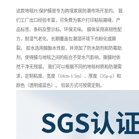
这款地毯PE保护膜是专为跨境家居防潮市场开发的。 我
们工厂出口经验丰富，可免费为客户打印粘贴箱唛、产
品标签、条码及警示标。环保无味。 膜体采用高韧性配
方，耐湿气老化，长期覆盖在潮湿环境下也粉化或撕
裂。 胶水选用酸酯水性胶，并添加了防水助剂和防霉助
剂，使得膜与地毯之间的粘合不受水汽影响，撕膜时依
然干净无残留。 我们可以根据不同的地毯材质和防潮需
求，定制粘度、宽度（10cm-1.5m）、厚度（35μ-μ）和
颜色（透明或蓝色）。 包装方式可按需定制。