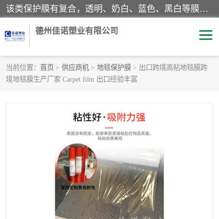
该类保护膜有复合，透明、奶白、蓝色、黑白等膜型。特高粘，高粘，中高粘，中粘，中低粘，低粘等。对于不同的粘力要求有相应的产品相适配。无胶渍残留污染。在较宽的收卷幅度下平整无皱纹，收卷长度大，利于机械化及自动化施工粘贴。为您的产品提供的表面保护解决方案。 产品广泛适用于：铝材、不锈钢、金属、塑料、电子、家电、家具、玻璃、化工材料、装饰材料等。
德州佳诺塑业有限公司
当前位置：
首页
>
供应商机
>
地毯保护膜
> 出口跨境高粘地毯膜跨
境地毯膜生产厂家 Carpet film 出口经验丰富
pe保护膜
包装膜
地毯保护膜
家具保护膜
拉伸缠绕膜
透明保护膜
黑白保护膜
乳白保护膜
明蓝保护膜
纯黑保护膜
印字保护膜
彩钢板保护膜