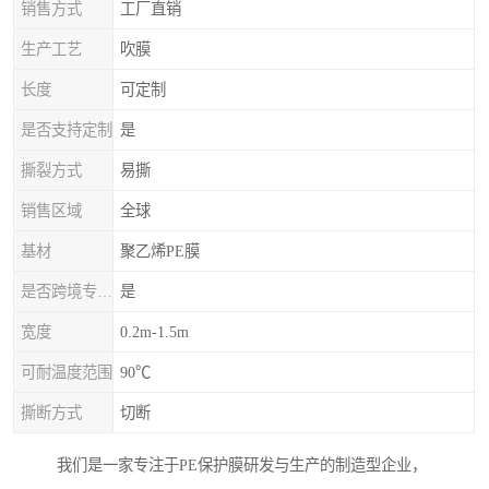
销售方式
工厂直销
生产工艺
吹膜
长度
可定制
是否支持定制
是
撕裂方式
易撕
销售区域
全球
基材
聚乙烯PE膜
是否跨境专供货源
是
宽度
0.2m-1.5m
可耐温度范围
90℃
撕断方式
切断
我们是一家专注于PE保护膜研发与生产的制造型企业，