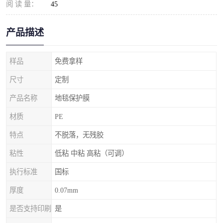
阅 读 量：
45
产品描述
样品
免费拿样
尺寸
定制
产品名称
地毯保护膜
材质
PE
特点
不脱落，无残胶
粘性
低粘 中粘 高粘（可调）
执行标准
国标
厚度
0.07mm
是否支持印刷
是