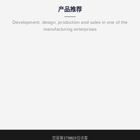
产品推荐
Development, design, production and sales in one of the
manufacturing enterprises
您是第
1750821
位访客