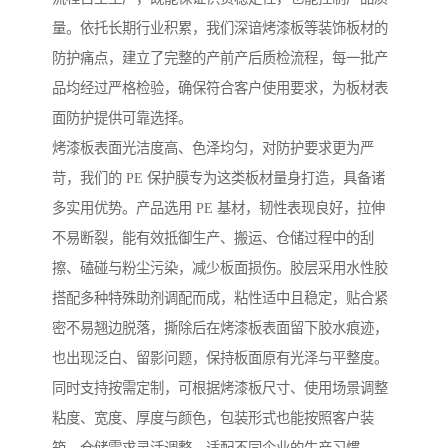
量。依托长期行业积累，我们深谙烤漆板等装饰板材的
防护痛点，建立了完整的产前产后质检流程，每一批产
品均经过严格检验，确保符合客户使用要求，为板材表
面防护提供可靠选择。
烤漆板表面光洁度高、色泽均匀，对防护要求更为严
苛，我们的 PE 保护膜专为这类板材量身打造，具备诸
多实用优势。产品选用 PE 基材，韧性表现良好，拉伸
不易断裂，能有效抵御生产、搬运、仓储过程中的刮
擦、磕碰与粉尘污染，减少板面损伤。胶层采用水性胶
搭配多种特殊助剂调配而成，粘性适中且稳定，贴合紧
密不易翘边脱落，撕除后在烤漆板表面留下胶水痕迹，
也出现泛白、留影问题，保持板面原有光泽与平整度。
同时支持按需定制，可根据烤漆板尺寸、使用场景调整
粘度、宽度、厚度与颜色，包装形式也能按照客户装