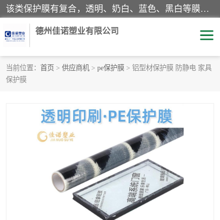
该类保护膜有复合，透明、奶白、蓝色、黑白等膜型。特高粘，高粘，中高粘，中粘，中低粘，低粘等。对于不同的粘力要求有相应的产品相适配。无胶渍残留污染。在较宽的收卷幅度下平整无皱纹，收卷长度大，利于机械化及自动化施工粘贴。为您的产品提供的表面保护解决方案。 产品广泛适用于：铝材、不锈钢、金属、塑料、电子、家电、家具、玻璃、化工材料、装饰材料等。
德州佳诺塑业有限公司
当前位置：
首页
>
供应商机
>
pe保护膜
> 铝型材保护膜 防静电 家具
保护膜
pe保护膜
包装膜
地毯保护膜
家具保护膜
拉伸缠绕膜
透明保护膜
黑白保护膜
乳白保护膜
明蓝保护膜
纯黑保护膜
印字保护膜
彩钢板保护膜