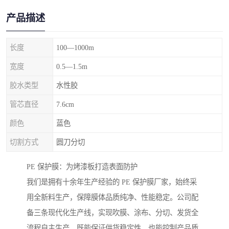
产品描述
长度
100—1000m
宽度
0.5—1.5m
胶水类型
水性胶
管芯直径
7.6cm
颜色
蓝色
切割方式
圆刀分切
PE 保护膜：为烤漆板打造表面防护
我们是拥有十余年生产经验的 PE 保护膜厂家，始终采
用全新料生产，保障膜体品质纯净、性能稳定。公司配
备三条现代化生产线，实现吹膜、涂布、分切、发货全
流程自主生产，既能保证供货稳定性，也能控制产品质